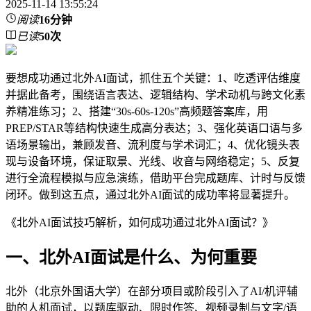
2025-11-14 13:55:24
阅读
16分钟
已读
50
次
要想成功通过北外AI面试，抓住五个关键：1、吃透评估维度
并据此备考，围绕语言表达、逻辑结构、学术动机与跨文化素
养精准练习；2、搭建“30s-60s-120s”高频题答案库，用
PREP/STAR等结构快速生成高分表达；3、强化英语口语与多
语场景输出，兼顾发音、流利度与学术词汇；4、优化镜头表
现与设备环境，保证取景、光线、收音与网络稳定；5、反复
进行全流程模拟与应急演练，借助平台完成题库、计时与反馈
闭环。做到这五点，通过北外AI面试的成功率将显著提升。
《北外AI面试技巧解析，如何成功通过北外AI面试？》
一、北外AI面试是什么、为何重要
北外（北京外国语大学）在部分项目或阶段引入了AI/机评辅
助的人机面试，以题库驱动、限时作答、视频录制与文字/语