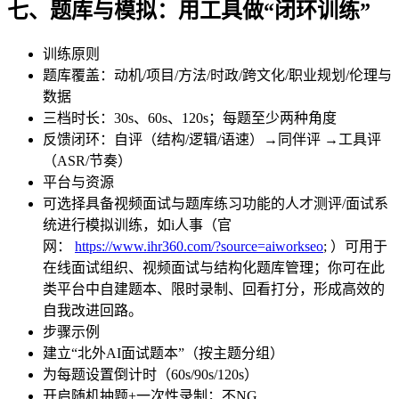
七、题库与模拟：用工具做“闭环训练”
训练原则
题库覆盖：动机/项目/方法/时政/跨文化/职业规划/伦理与
数据
三档时长：30s、60s、120s；每题至少两种角度
反馈闭环：自评（结构/逻辑/语速）→同伴评 →工具评
（ASR/节奏）
平台与资源
可选择具备视频面试与题库练习功能的人才测评/面试系
统进行模拟训练，如i人事（官
网：
https://www.ihr360.com/?source=aiworkseo
;
）可用于
在线面试组织、视频面试与结构化题库管理；你可在此
类平台中自建题本、限时录制、回看打分，形成高效的
自我改进回路。
步骤示例
建立“北外AI面试题本”（按主题分组）
为每题设置倒计时（60s/90s/120s）
开启随机抽题+一次性录制；不NG