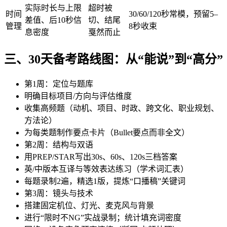
实际时长与上限
超时被
时间
30/60/120秒常模，预留5–
差值、后10秒信
切、结尾
管理
8秒收束
息密度
戛然而止
三、30天备考路线图：从“能说”到“高分”
第1周：定位与题库
明确目标项目/方向与评估维度
收集高频题（动机、项目、时政、跨文化、职业规划、
方法论）
为每类题制作要点卡片（Bullet要点而非全文）
第2周：结构与双语
用PREP/STAR写出30s、60s、120s三档答案
英/中版本互译与等效表达练习（学术词汇表）
每题录制2遍，精选1版，提炼“口播稿”关键词
第3周：镜头与技术
搭建固定机位、灯光、麦克风与背景
进行“限时不NG”实战录制；统计填充词密度