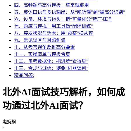
四、高频题与高分模板：拿来就能用
五、英语口语与多语输出：从“能听懂”到“被高分识别”
六、设备、环境与镜头：把“可量化分”吃干抹净
七、题库与模拟：用工具做“闭环训练”
八、突发状况与话术：用“预案”换从容
九、常见误区与对照纠偏
十、从考官视角反推高分要素
十一、实操清单与模板合集
十二、备考数据化：把进步“看得见”
十三、合规与诚信：避免“机器误判”
精品问答:
北外AI面试技巧解析，如何成
功通过北外AI面试？
电妩枫
·