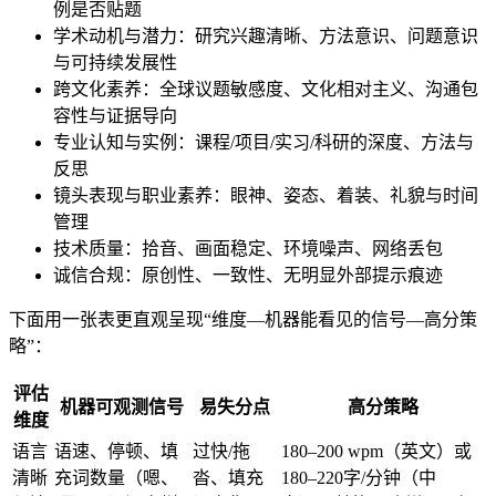
例是否贴题
学术动机与潜力：研究兴趣清晰、方法意识、问题意识
与可持续发展性
跨文化素养：全球议题敏感度、文化相对主义、沟通包
容性与证据导向
专业认知与实例：课程/项目/实习/科研的深度、方法与
反思
镜头表现与职业素养：眼神、姿态、着装、礼貌与时间
管理
技术质量：拾音、画面稳定、环境噪声、网络丢包
诚信合规：原创性、一致性、无明显外部提示痕迹
下面用一张表更直观呈现“维度—机器能看见的信号—高分策
略”：
评估
机器可观测信号
易失分点
高分策略
维度
语言
语速、停顿、填
过快/拖
180–200 wpm（英文）或
清晰
充词数量（嗯、
沓、填充
180–220字/分钟（中