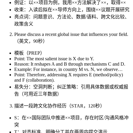
例证：以××项目为例，我用××方法解决了××，取得××
收束：入读后拟在××导师方向上，围绕××议题开展研究
亮点词：问题意识、方法论、数据/语料、跨文化比较、
政策含义
Please discuss a recent global issue that influences your field.
（英文，90秒）
模板（PREP）
Point: The most salient issue is X due to Y.
Reason: It reshapes A and B through mechanisms C and D.
Example: For instance, in country M vs. N, we observe…
Point: Therefore, addressing X requires E (method/policy)
and F (collaboration).
易失分：空洞判断；纠正策略：引用具体数据或权威报
告（可用近三年数据）
描述一段跨文化协作经历（STAR，120秒）
S：在××国际团队中推进××项目，存在时区/沟通风格冲
突
T：对齐标准、明确分工并在两周内提交演示