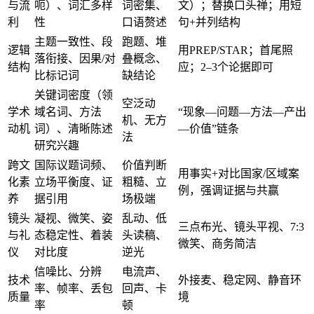
与流
呃）、词汇多样
词密集、
文）；替换口头禅；用短
利
性
口语赘述
句+并列结构
主题一致性、段
跑题、堆
逻辑
用PREP/STAR；首尾照
落衔接、因果/对
叠概念、
结构
应；2–3个论据即可
比标记词
缺结论
关键词密度（领
空泛动
学术
域名词、方法
“现象—问题—方法—产出
机、无方
动机
词）、清晰陈述
—价值”链条
法
研究兴趣
跨文
国际议题词频、
价值判断
用事实+对比国家/区域案
化素
立场平衡度、证
粗糙、立
例，强调证据与共赢
养
据引用
场极端
镜头
凝视、微笑、姿
乱动、低
三点布光、镜头平视、7:3
与礼
态稳定性、着装
头读稿、
微笑、商务简洁
仪
对比度
逆光
信噪比、分辨
电流声、
技术
外接麦、稳定网、静音环
率、帧率、丢包
回声、卡
质量
境
率
顿