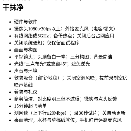
干抹净
硬件与软件
摄像头1080p/30fps以上；外接麦克风（电容/领夹）
有线网络或5GHz；备份热点；关闭后台占网应用
关闭系统通知；仅保留面试程序
画面与构图
平视镜头；头顶留白一拳；三分构图；背景简洁
光线“三点布光”或靠窗45°；避免逆光
声音与环境
软装吸音（窗帘/地毯）；关闭空调风噪；提前录制空房
噪声基线
着装与礼仪
商务简洁、对比度明显但不过曝；微笑与点头反馈
15分钟起飞清单
测网速（上下行≥20Mbps）；录30秒试片；关自动更新
桌面清理；水杯与草稿纸就位；手机静音远离麦克风