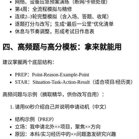
网络、设备应急预案演练（断网/卡顿处理）
第4周：全流程模拟与精修
连续2–3轮完整模拟（含入场、答题、收尾）
逐题打分与改写；生成“最后一公里”优化清单
休息与节奏调整，形成考试日作息表
四、高频题与高分模板：拿来就能用
建议掌握两个底层结构：
PREP：Point-Reason-Example-Point
STAR：Situation-Task-Action-Result（适合项目/经历类）
高频问题与示例（摘取精华，供你改写自用）：
请用60秒介绍自己并说明申请动机（中文）
结构示例（PREP）
立场：我申请北外××项目，聚焦××方向
原因：本科/实习经历中的××问题激发研究兴趣