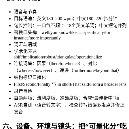
语音与节奏
目标语速：英文180–200 wpm；中文180–220字/分钟
句长控制：一口气不超15–18个英文单词；中文短句并列
替换口头禅：well/you know/like → specifically/for
instance/more importantly
词汇与语域
学术化表达：
shift/implication/robust/triangulate/operationalize
连接词集：因果（therefore/hence）、对比
（whereas/however）、递进（furthermore/beyond that）
结构标记口播化
First/Second/Finally 与 In short/That said/From a broader lens
录音自检
每题两版：流利度版、准确度版；合成“最佳折中”版
ASR自测（语音转文字），检查转写错误多发点并修正
发音
六、设备、环境与镜头：把“可量化分”吃