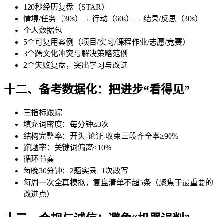
120秒经历复盘（STAR）
情境/任务（30s）→ 行动（60s）→ 结果/反思（30s）
个人数据包
5个可复用案例（项目/实习/课程作业/志愿/竞赛）
3个跨文化冲突与解决策略范例
2个失败复盘，突出学习与改进
十二、备考数据化：把进步“看得见”
三指标跟踪
填充词密度：每分钟≤3次
结构完整率：开头-论证-收束三段齐全率≥90%
跑题率：关键词偏离≤10%
循环节奏
每晚30分钟：2题实录+1次改写
每周一次全真模拟，复盘清单不超5条（聚焦于最重要的
改进点）