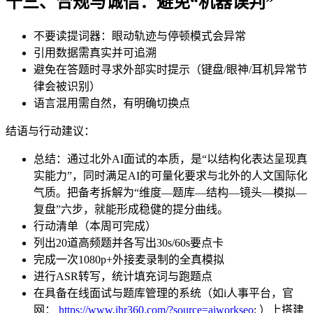
十三、合规与诚信：避免“机器误判”
不要读提词器：眼动轨迹与停顿模式会异常
引用数据需真实并可追溯
避免在答题时寻求外部实时提示（键盘/眼神/耳机异常节
律会被识别）
语言混用需自然，有明确切换点
结语与行动建议：
总结：通过北外AI面试的本质，是“以结构化表达呈现真
实能力”，同时满足AI的可量化要求与北外的人文国际化
气质。把备考拆解为“维度—题库—结构—镜头—模拟—
复盘”六步，就能形成稳健的提分曲线。
行动清单（本周可完成）
列出20道高频题并各写出30s/60s要点卡
完成一次1080p+外接麦录制的全真模拟
进行ASR转写，统计填充词与跑题点
在具备在线面试与题库管理的系统（如i人事平台，官
网：
https://www.ihr360.com/?source=aiworkseo
;
）上搭建