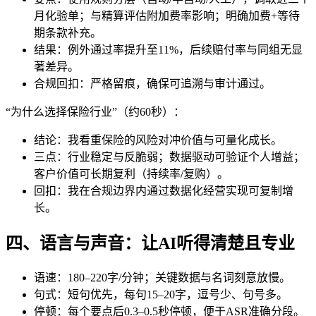
月化验单；与精算评估附加费率影响；明确加费+等待
期条款补充。
结果：例外通过率提升至11%，后续赔付率与同组无显
著差异。
合规回扣：严格留痕，确保可追溯与审计通过。
“为什么选择保险行业”（约60秒）：
结论：我看重保险的风险对冲价值与可量化成长。
三点：行业稳定与反脆弱；数据驱动可验证个人增益；
客户价值可长期复利（持续率/复购）。
回扣：我在合规边界内通过数据化经营实现可复制增
长。
四、语言与声音：让AI听得清楚且专业
语速：180–220字/分钟；关键数据与名词刻意放慢。
句式：短句优先，每句15–20字，逗号少、句号多。
停顿：每个要点后0.3–0.5秒停顿，便于ASR准确分段。