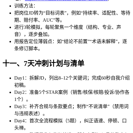
训练方法：
把岗位JD转为“目标词表”，例如“持续率、适配性、等待
期、赔付率、AUC”等。
进行3轮模拟，每轮聚焦一个维度（结构、专业、声
音），逐步叠加。
用报告定位薄弱点：如“结论不前置”“术语未解释”，逐
条修订脚本。
十一、7天冲刺计划与清单
Day1：拆解JD，列出8–12个关键词；完成60秒自我介绍
初稿。
Day2：准备5个STAR案例（销售/核保/核赔/投诉/协作各
1个）。
Day3：补齐合规与条款要点；制作“不说清单”（禁用词
与违规表述）。
Day4：首次全流程模拟（5题），纠正语速、停顿、口
头禅。