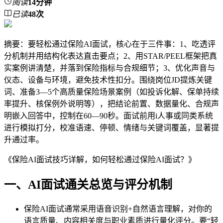
阅读
14分钟
已读
48
次
摘要：要轻松通过保险AI面试，核心在于三件事：1、吃透评
分机制并用结构化表达直击要点；2、用STAR/PEEL框架把真
实案例讲清楚，并落到保险指标与合规细节；3、优化声音与
仪态、设备与环境，避免技术性扣分。围绕岗位JD提炼关键
词、准备3—5个高质量保险场景案例（如投诉化解、保单持续
率提升、核保例外说明等），把结论前置、数据量化、合规声
明嵌入回答中，控制在60—90秒。面试前用i人事或同类系统
进行模拟打分，校准语速、停顿、情绪与关键词覆盖，显著提
升通过率。
《保险AI面试技巧详解，如何轻松通过保险AI面试？》
一、AI面试通关总览与评分机制
保险AI面试通常采用语音识别+自然语言理解，对你的
语言质量、内容相关度与职业素质进行量化评分。要“轻