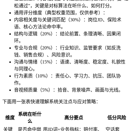
松通过”，关键是对标算法在听什么、如何打分。
通用评分维度（典型权重范围，仅供参考）：
内容相关度与关键词匹配（30%）：岗位JD、保险术
语、核心方法论命中率。
结构与逻辑（20%）：结论前置、条理清晰、因果闭
环。
专业与合规（20%）：行业知识、监管要求（如反洗
钱、销售合规）、风险意识。
沟通与情绪（15%）：语速、清晰度、稳定度、礼貌性
与同理心。
行为素质（10%）：责任心、学习力、抗压、团队协
作。
音视频质量（5%）：拾音、背景噪声、画面与光线。
下面用一张表快速理解系统关注点与应对策略：
系统在听什
维度
高分要点
低分风险
么
关键
是否命中岗
用JD词+业务指标：赔付率、
空话套