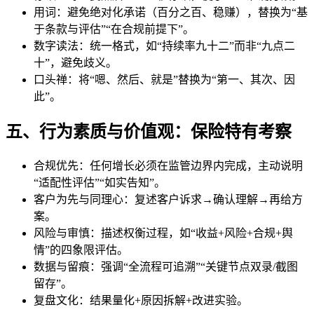
用词：避免绝对化承诺（百分之百、稳赚），替换为“基
于条款与评估”“在合规前提下”。
数字读法：统一格式，如“持续率九十二”而非“九点二
十”，避免歧义。
口头禅：将“嗯、然后、就是”替换为“第一、其次、因
此”。
五、行为素质与价值观：保险特有考察
合规优先：任何增长必须在监管边界内完成，主动说明
“适配性评估”“如实告知”。
客户为先与同理心：复述客户诉求→确认理解→再给方
案。
风险与审慎：描述权衡过程，如“收益+风险+合规+舆
情”的四象限评估。
数据与留痕：强调“全流程可追溯”“关键节点双录/截图
留存”。
复盘文化：结果量化+原因拆解+改进实验。