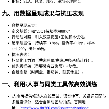
指标：SLA、FCR、NPS、单均处理时长。
九、用数据呈现成果与抗压表现
数据呈现三步：
定义基线：如“23Q1持续率为88%”。
行动与对照：引入双录提醒+回访脚本优化。
结果与置信：持续率+3.8pp，投诉率-0.2pp，样本
n=1,200，统计显著。
抗压表达：
场景化压力源（季末冲量/高峰理赔/系统迁移）。
优先级框架（重要紧急四象限）+复盘。
自我恢复（时间盒、番茄钟、刻意休息）。
十、利用i人事与同类工具做高效训练
i人事可提供候选人在线面试、语音转写、关键词匹配与
多维度评分，适合自测与团队训练。官网地
址：
https://www.ihr360.com/?source=aiworkseo
;