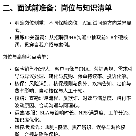
二、面试前准备：岗位与知识清单
明确岗位侧重：不同保险岗位，AI面试问题方向差异显
著。
提炼JD关键词：从招聘页/HR沟通中抽取前5–8个硬核
词，贯穿自我介绍与案例。
岗位与高频考点清单：
保险销售/代理人：客户画像与FNA、营销合规、需求引
导与异议处理、转化与复购、保单持续率、投诉化解。
核保：风险识别、核保规则与例外、疾病告知、定价与
费率影响、自动核保与人工干预。
核赔：查勘理赔流程、反欺诈、时效与满意度、赔付率
波动原因、合规沟通与同理心。
运营/客服：SLA与首响时长、NPS/满意度、工单分流、
知识库优化。
风控/反欺诈：规则+模型、黑产辨识、误杀与漏检权
衡、合规与隐私保护。