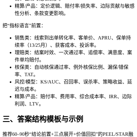
精算/产品：定价逻辑、赔付率/损失率、边际贡献与敏感
性分析、条款变更影响。
把“指标语言”前置：
销售类：线索到出单转化率、客单价、APRU、保单持
续率（13/25月）、获客成本、投诉率。
理赔类：结案时效、一次通过率、追偿率、满意度、案
件单均赔付。
核保类：自动核保通过率、例外核保比例、漏保/错保
率、TAT。
风控/模型：KS/AUC、召回率、误杀率、策略收益、延
迟与成本。
精算/产品：赔付率、费用率、综合成本率、IRR、边际
利润、LTV。
三、答案结构模板与示例
推荐60–90秒“结论前置+三点展开+价值回扣”的PEEL/STAR融