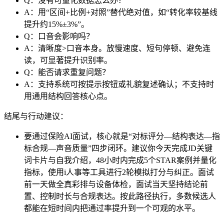
Q：没有可量化数据怎么办？
A：用“区间+比例+对照”替代绝对值，如“转化率较基线
提升约15%±3%”。
Q：口音会影响吗？
A：清晰度>口音本身。放慢速度、短句停顿、避免连
读，可显著提升识别率。
Q：能否请求重复问题？
A：支持系统可按提示按钮或礼貌复述确认；不支持时
用通用结构回答核心点。
结尾与行动建议：
要通过保险AI面试，核心就是“对标评分—结构表达—指
标合规—声音质量”四步闭环。建议你今天完成JD关键
词卡片与自我介绍，48小时内完成5个STAR案例并量化
指标，使用i人事等工具进行2轮模拟打分与纠正。面试
前一天做全真彩排与设备体检，面试当天坚持结论前
置、控制时长与合规表达。按此路径执行，多数候选人
都能在短时间内把通过率提升到一个可观的水平。