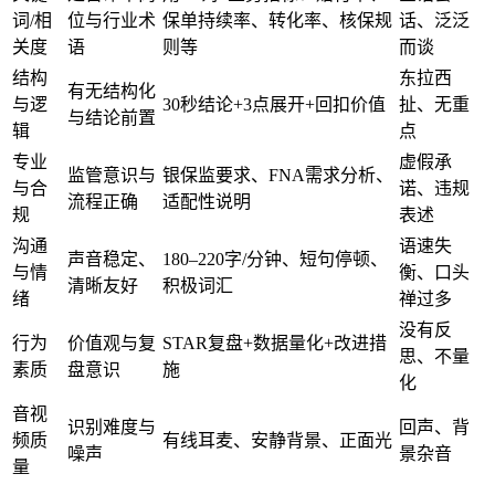
词/相
位与行业术
保单持续率、转化率、核保规
话、泛泛
关度
语
则等
而谈
结构
东拉西
有无结构化
与逻
30秒结论+3点展开+回扣价值
扯、无重
与结论前置
辑
点
专业
虚假承
监管意识与
银保监要求、FNA需求分析、
与合
诺、违规
流程正确
适配性说明
规
表述
沟通
语速失
声音稳定、
180–220字/分钟、短句停顿、
与情
衡、口头
清晰友好
积极词汇
绪
禅过多
没有反
行为
价值观与复
STAR复盘+数据量化+改进措
思、不量
素质
盘意识
施
化
音视
识别难度与
回声、背
频质
有线耳麦、安静背景、正面光
噪声
景杂音
量