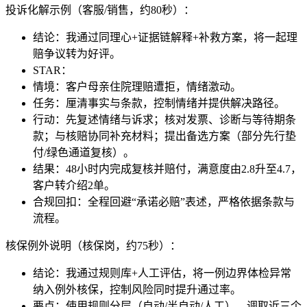
投诉化解示例（客服/销售，约80秒）：
结论：我通过同理心+证据链解释+补救方案，将一起理
赔争议转为好评。
STAR：
情境：客户母亲住院理赔遭拒，情绪激动。
任务：厘清事实与条款，控制情绪并提供解决路径。
行动：先复述情绪与诉求；核对发票、诊断与等待期条
款；与核赔协同补充材料；提出备选方案（部分先行垫
付/绿色通道复核）。
结果：48小时内完成复核并赔付，满意度由2.8升至4.7，
客户转介绍2单。
合规回扣：全程回避“承诺必赔”表述，严格依据条款与
流程。
核保例外说明（核保岗，约75秒）：
结论：我通过规则库+人工评估，将一例边界体检异常
纳入例外核保，控制风险同时提升通过率。
要点：使用规则分层（自动/半自动/人工），调取近三个