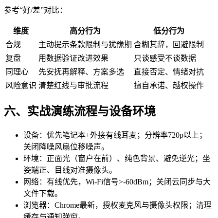
参考“好/差”对比：
维度
高分行为
低分行为
合规
主动提示条款限制与犹豫期
含糊其辞，回避限制
复盘
用数据验证改进效果
只谈感受不谈数据
同理心
先安抚再解释、方案多选
直接否定、情绪对抗
风险意识
清楚红线与审批流程
擅自承诺、越权操作
六、实战演练流程与设备环境
设备：优先笔记本+外接有线耳麦；分辨率720p以上；
关闭降噪风扇位移噪声。
环境：正面光（窗户在前）、纯色背景、避免逆光；坐
姿端正、目线对准摄像头。
网络：有线优先，Wi-Fi信号>-60dBm；关闭云同步与大
文件下载。
浏览器：Chrome最新，授权麦克风与摄像头权限；清理
缓存与通知弹窗。