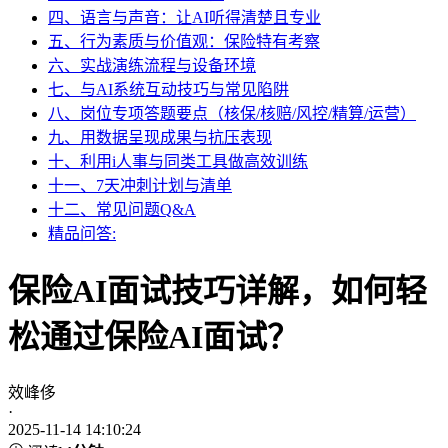
四、语言与声音：让AI听得清楚且专业
五、行为素质与价值观：保险特有考察
六、实战演练流程与设备环境
七、与AI系统互动技巧与常见陷阱
八、岗位专项答题要点（核保/核赔/风控/精算/运营）
九、用数据呈现成果与抗压表现
十、利用i人事与同类工具做高效训练
十一、7天冲刺计划与清单
十二、常见问题Q&A
精品问答:
保险AI面试技巧详解，如何轻
松通过保险AI面试？
效峰侈
·
2025-11-14 14:10:24