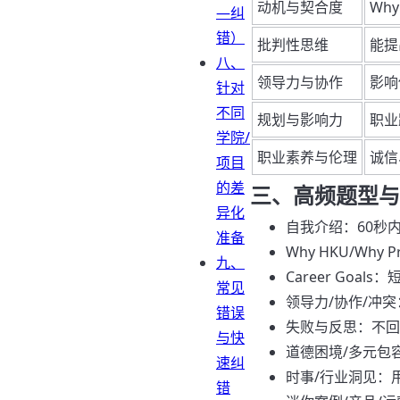
动机与契合度
Why
—纠
错）
批判性思维
能提
八、
领导力与协作
影响
针对
不同
规划与影响力
职业
学院/
职业素养与伦理
诚信
项目
的差
三、高频题型与
异化
自我介绍：60秒
准备
Why HKU/Wh
九、
Career Go
常见
领导力/协作/冲
错误
失败与反思：不回
与快
道德困境/多元包
速纠
时事/行业洞见：用
错