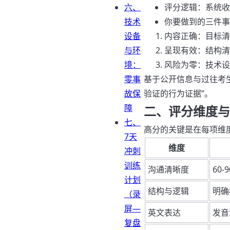
六、
评分逻辑：系统收
技术
你要做到的三件事
设备
内容正确：目标清
与环
呈现有效：结构清
境：
风险为零：技术设
零事
基于公开信息与过往考
故保
验证的行为证据”。
障
二、评分维度与
七、
高分的关键是在每项维
7天
维度
冲刺
训练
沟通清晰度
60
计划
结构与逻辑
明确
（录
屏—
英文表达
发音
复盘