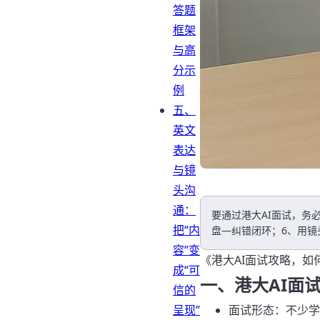
答题
框架
与高
分示
例
五、
英文
表达
与镜
头沟
通：
要通过港大AI面试，务
把“内
盘—纠错闭环；6、用镜
容”变
《港大AI面试攻略，如
成“可
一、港大AI面
信的
呈现”
面试形态：不少学院