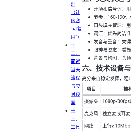
理
开场和信号词：用One 
（让
节奏：160-190
内容
口头填充管理：用短停顿替
“可复
词汇：优先简洁准确，
用”）
发音与重音：关键词重
十
眼神与姿态：看摄
二、
背景与构图：头顶
面试
六、技术设备与
当天
流程
高分来自稳定发挥，稳
与应
项目
推
对预
摄像头
1080p/30fp
案
十
麦克风
独立麦或耳麦
三、
网络
上行≥10Mbps
工具