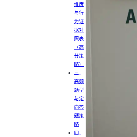
维度
与行
为证
据对
照表
（高
分策
略）
三、
高频
题型
与定
向答
题策
略
四、