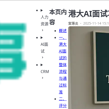
本页内
港大AI面
人力
容
宣琢炎
·
2025-11-14 15:1
资源
概述
一、
AI面
港大
试
AI面
试的
整体
CRM
流程
与通
过标
准
二、
评分