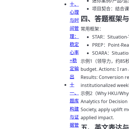
迷你案例/产品/
十、
项目契合：结合课
心理
四、答题框架与
与时
间管
常用框架：
理：
STAR：Situatio
稳定
PREP：Point-R
心率
SOARA：Situatio
=稳
示例1（领导力，约85秒，英文）： Po
定输
budget. Actions: I ra
出
Results: Conversion re
十
institutionalized wee
一、
示例2（Why HKU/Why Prog
题库
Analytics for Decision
构建
Society, apply uplift 
与证
applied impact.
据管
五、英文表达与