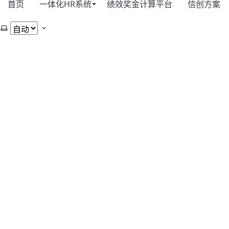
首页
一体化HR系统
绩效奖金计算平台
信创方案
选择主题