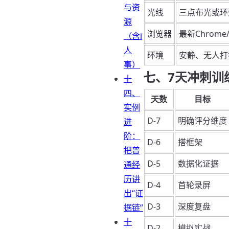
与资
光线
三点布光或环
源
浏览器
最新Chrome/
（含i
人
环境
安静、无人打
事）
七、7天冲刺训
十
四、
天数
目标
实例
D-7
明确评分维度
进
阶：
D-6
搭框架
把普
D-5
数据化证据
通经
历讲
D-4
首轮录屏
出“证
D-3
深度复盘
据链”
十
D-2
模拟实战