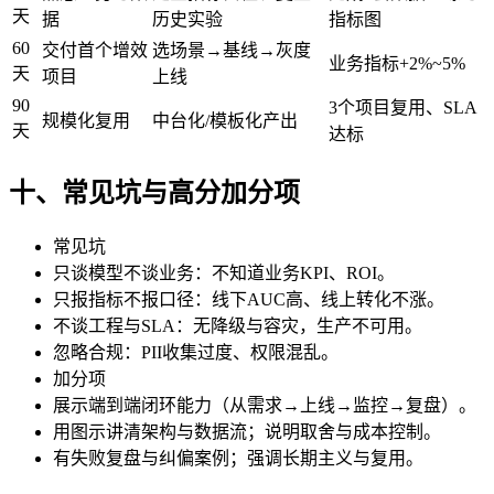
天
据
历史实验
指标图
60
交付首个增效
选场景→基线→灰度
业务指标+2%~5%
天
项目
上线
90
3个项目复用、SLA
规模化复用
中台化/模板化产出
天
达标
十、常见坑与高分加分项
常见坑
只谈模型不谈业务：不知道业务KPI、ROI。
只报指标不报口径：线下AUC高、线上转化不涨。
不谈工程与SLA：无降级与容灾，生产不可用。
忽略合规：PII收集过度、权限混乱。
加分项
展示端到端闭环能力（从需求→上线→监控→复盘）。
用图示讲清架构与数据流；说明取舍与成本控制。
有失败复盘与纠偏案例；强调长期主义与复用。