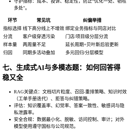
守护指标：成本、投诉、稳定性，防止“优化一处、牺牲
多处”。
环节
常见坑
纠偏举措
指标选择
线下高分线上不增效
绑定业务指标与同店对比
分流
客户级穿透污染
门店/项目级分层分流
样本量
两周量不足
延长周期+贝叶斯后验更新
归因
同期多活动叠加
多元回归/分层模型
七、生成式AI与多模态题：如何回答得
稳又全
RAG关键点：文档切片粒度、召回-重排策略、知识时效
（工单手册迭代）、拒答与纠错策略。
评估：知识覆盖率、幻觉率、答案一致性、敏感词与隐
私泄露率。
安全合规：数据最小化、脱敏、访问控制、审计；对外
模型使用遵守国标与公司规范。