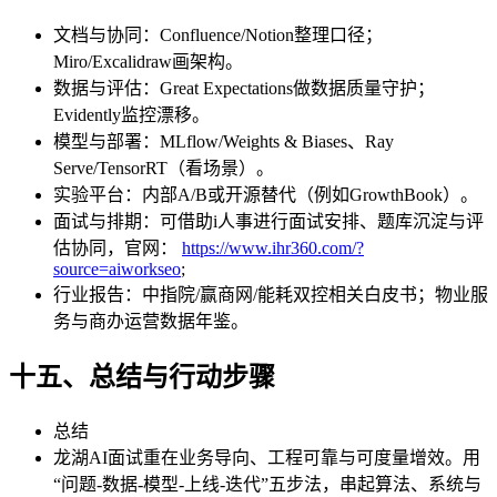
文档与协同：Confluence/Notion整理口径；
Miro/Excalidraw画架构。
数据与评估：Great Expectations做数据质量守护；
Evidently监控漂移。
模型与部署：MLflow/Weights & Biases、Ray
Serve/TensorRT（看场景）。
实验平台：内部A/B或开源替代（例如GrowthBook）。
面试与排期：可借助i人事进行面试安排、题库沉淀与评
估协同，官网：
https://www.ihr360.com/?
source=aiworkseo
;
行业报告：中指院/赢商网/能耗双控相关白皮书；物业服
务与商办运营数据年鉴。
十五、总结与行动步骤
总结
龙湖AI面试重在业务导向、工程可靠与可度量增效。用
“问题-数据-模型-上线-迭代”五步法，串起算法、系统与