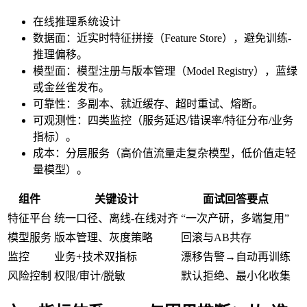
在线推理系统设计
数据面：近实时特征拼接（Feature Store），避免训练-
推理偏移。
模型面：模型注册与版本管理（Model Registry），蓝绿
或金丝雀发布。
可靠性：多副本、就近缓存、超时重试、熔断。
可观测性：四类监控（服务延迟/错误率/特征分布/业务
指标）。
成本：分层服务（高价值流量走复杂模型，低价值走轻
量模型）。
组件
关键设计
面试回答要点
特征平台
统一口径、离线-在线对齐
“一次产研，多端复用”
模型服务
版本管理、灰度策略
回滚与AB共存
监控
业务+技术双指标
漂移告警→自动再训练
风险控制
权限/审计/脱敏
默认拒绝、最小化收集