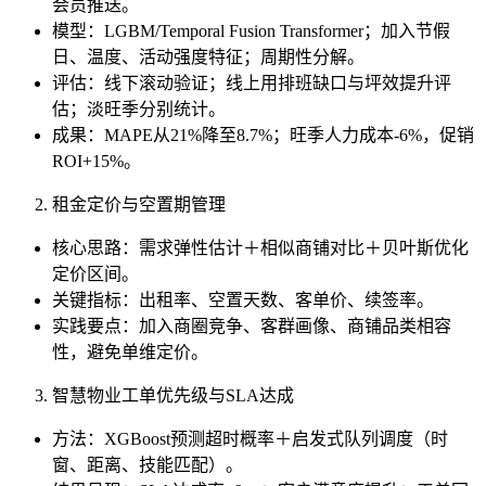
会员推送。
模型：LGBM/Temporal Fusion Transformer；加入节假
日、温度、活动强度特征；周期性分解。
评估：线下滚动验证；线上用排班缺口与坪效提升评
估；淡旺季分别统计。
成果：MAPE从21%降至8.7%；旺季人力成本-6%，促销
ROI+15%。
租金定价与空置期管理
核心思路：需求弹性估计＋相似商铺对比＋贝叶斯优化
定价区间。
关键指标：出租率、空置天数、客单价、续签率。
实践要点：加入商圈竞争、客群画像、商铺品类相容
性，避免单维定价。
智慧物业工单优先级与SLA达成
方法：XGBoost预测超时概率＋启发式队列调度（时
窗、距离、技能匹配）。