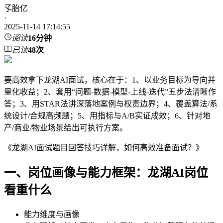
孓胎亿
·
2025-11-14 17:14:55
阅读
16分钟
已读
48
次
要高效拿下龙湖AI面试，核心在于：1、以业务目标为导向并
量化收益；2、套用“问题-数据-模型-上线-迭代”五步法清晰作
答；3、用STAR法讲深落地案例与权责边界；4、覆盖算法/系
统设计/合规高频题；5、用指标与A/B实证成效；6、针对地
产/商业/物业场景给出可执行方案。
《龙湖AI面试题目回答技巧详解，如何高效准备面试？》
一、岗位画像与能力框架：龙湖AI岗位
看重什么
能力维度与画像