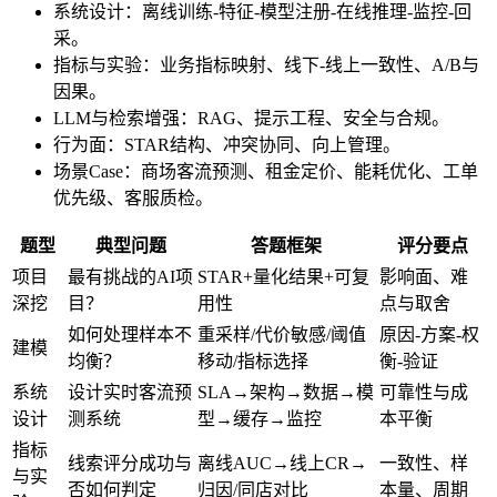
系统设计：离线训练-特征-模型注册-在线推理-监控-回
采。
指标与实验：业务指标映射、线下-线上一致性、A/B与
因果。
LLM与检索增强：RAG、提示工程、安全与合规。
行为面：STAR结构、冲突协同、向上管理。
场景Case：商场客流预测、租金定价、能耗优化、工单
优先级、客服质检。
题型
典型问题
答题框架
评分要点
项目
最有挑战的AI项
STAR+量化结果+可复
影响面、难
深挖
目？
用性
点与取舍
如何处理样本不
重采样/代价敏感/阈值
原因-方案-权
建模
均衡？
移动/指标选择
衡-验证
系统
设计实时客流预
SLA→架构→数据→模
可靠性与成
设计
测系统
型→缓存→监控
本平衡
指标
线索评分成功与
离线AUC→线上CR→
一致性、样
与实
否如何判定
归因/同店对比
本量、周期