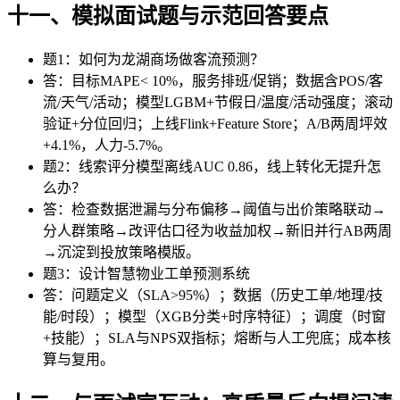
十一、模拟面试题与示范回答要点
题1：如何为龙湖商场做客流预测？
答：目标MAPE< 10%，服务排班/促销；数据含POS/客
流/天气/活动；模型LGBM+节假日/温度/活动强度；滚动
验证+分位回归；上线Flink+Feature Store；A/B两周坪效
+4.1%，人力-5.7%。
题2：线索评分模型离线AUC 0.86，线上转化无提升怎
么办？
答：检查数据泄漏与分布偏移→阈值与出价策略联动→
分人群策略→改评估口径为收益加权→新旧并行AB两周
→沉淀到投放策略模版。
题3：设计智慧物业工单预测系统
答：问题定义（SLA>95%）；数据（历史工单/地理/技
能/时段）；模型（XGB分类+时序特征）；调度（时窗
+技能）；SLA与NPS双指标；熔断与人工兜底；成本核
算与复用。