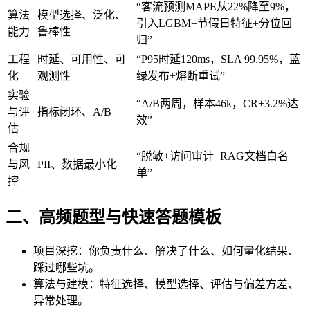
“客流预测MAPE从22%降至9%，
算法
模型选择、泛化、
引入LGBM+节假日特征+分位回
能力
鲁棒性
归”
工程
时延、可用性、可
“P95时延120ms，SLA 99.95%，蓝
化
观测性
绿发布+熔断重试”
实验
“A/B两周，样本46k，CR+3.2%达
与评
指标闭环、A/B
效”
估
合规
“脱敏+访问审计+RAG文档白名
与风
PII、数据最小化
单”
控
二、高频题型与快速答题模板
项目深挖：你负责什么、解决了什么、如何量化结果、
踩过哪些坑。
算法与建模：特征选择、模型选择、评估与偏差方差、
异常处理。