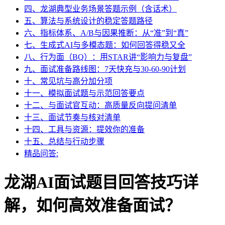
四、龙湖典型业务场景答题示例（含话术）
五、算法与系统设计的稳定答题路径
六、指标体系、A/B与因果推断：从“准”到“真”
七、生成式AI与多模态题：如何回答得稳又全
八、行为面（BQ）：用STAR讲“影响力与复盘”
九、面试准备路线图：7天快充与30-60-90计划
十、常见坑与高分加分项
十一、模拟面试题与示范回答要点
十二、与面试官互动：高质量反向提问清单
十三、面试节奏与核对清单
十四、工具与资源：提效你的准备
十五、总结与行动步骤
精品问答:
龙湖AI面试题目回答技巧详
解，如何高效准备面试？