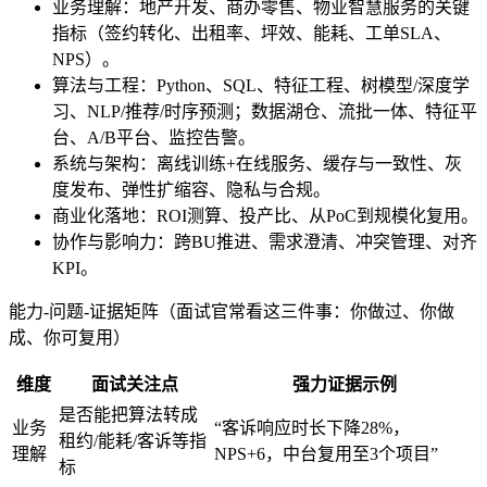
业务理解：地产开发、商办零售、物业智慧服务的关键
指标（签约转化、出租率、坪效、能耗、工单SLA、
NPS）。
算法与工程：Python、SQL、特征工程、树模型/深度学
习、NLP/推荐/时序预测；数据湖仓、流批一体、特征平
台、A/B平台、监控告警。
系统与架构：离线训练+在线服务、缓存与一致性、灰
度发布、弹性扩缩容、隐私与合规。
商业化落地：ROI测算、投产比、从PoC到规模化复用。
协作与影响力：跨BU推进、需求澄清、冲突管理、对齐
KPI。
能力-问题-证据矩阵（面试官常看这三件事：你做过、你做
成、你可复用）
维度
面试关注点
强力证据示例
是否能把算法转成
业务
“客诉响应时长下降28%，
租约/能耗/客诉等指
理解
NPS+6，中台复用至3个项目”
标