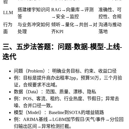
验
搭建楼宇知识问
RAG→向量库→评测
准确性、可
LLM
答
→安全→监控
控性、合规
行为
与业务冲突如何
倾听→量化→共创→对
沟通与推动
面
处理
齐KPI
落地
三、五步法答题：问题-数据-模型-上线-
迭代
问题（Problem）：明确业务目标、约束、收益口径
例：目标是提升商办出租率2pp，预算50万，三个月验
证，合规要求不出域。
数据（Data）：范围、质量、漂移、隐私
例：POS、客流、租约、行业热度、节假日；异常去
噪、合并口径一致。
模型（Model）：Baseline到SOTA的增益链路
例：ARIMA基线→LGBM加节假日/天气/事件→分位回
归输出区间→异常检测拦截。