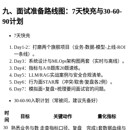
九、面试准备路线图：7天快充与30-60-
90计划
7天快充
Day1-2：打磨两个旗舰项目（业务-数据-模型-上线-ROI
一条线）。
Day3：系统设计与MLOps架构图两套（实时与离线）。
Day4：指标与A/B题库20题速练。
Day5：LLM/RAG实战案例与安全合规清单。
Day6：行为面STAR库（冲突/取舍/复盘各2例）。
Day7：模拟面+复盘+梳理要问面试官的问题。
30-60-90入职计划（常被问，建议先备好）
时
目标
关键动作
量化指标
间
30
熟悉业务与数
走查指标口径、复盘
完成1套数据血缘与