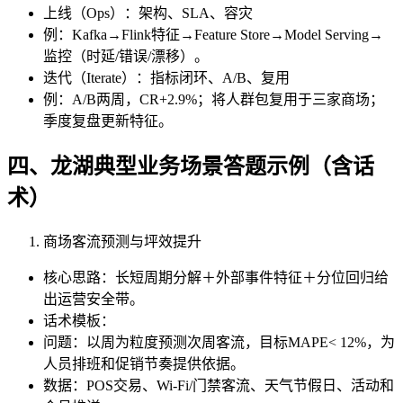
上线（Ops）：架构、SLA、容灾
例：Kafka→Flink特征→Feature Store→Model Serving→
监控（时延/错误/漂移）。
迭代（Iterate）：指标闭环、A/B、复用
例：A/B两周，CR+2.9%；将人群包复用于三家商场；
季度复盘更新特征。
四、龙湖典型业务场景答题示例（含话
术）
商场客流预测与坪效提升
核心思路：长短周期分解＋外部事件特征＋分位回归给
出运营安全带。
话术模板：
问题：以周为粒度预测次周客流，目标MAPE< 12%，为
人员排班和促销节奏提供依据。
数据：POS交易、Wi-Fi/门禁客流、天气节假日、活动和