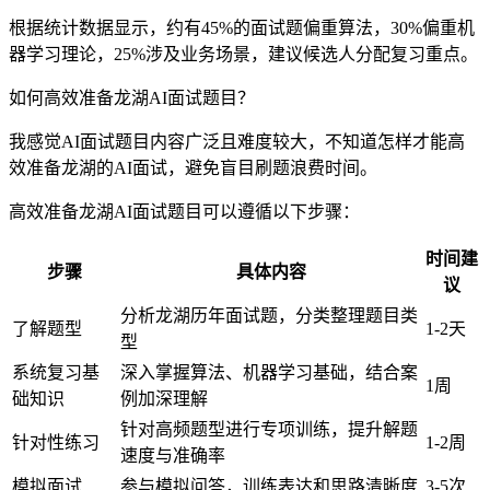
根据统计数据显示，约有45%的面试题偏重算法，30%偏重机
器学习理论，25%涉及业务场景，建议候选人分配复习重点。
如何高效准备龙湖AI面试题目？
我感觉AI面试题目内容广泛且难度较大，不知道怎样才能高
效准备龙湖的AI面试，避免盲目刷题浪费时间。
高效准备龙湖AI面试题目可以遵循以下步骤：
时间建
步骤
具体内容
议
分析龙湖历年面试题，分类整理题目类
了解题型
1-2天
型
系统复习基
深入掌握算法、机器学习基础，结合案
1周
础知识
例加深理解
针对高频题型进行专项训练，提升解题
针对性练习
1-2周
速度与准确率
模拟面试
参与模拟问答，训练表达和思路清晰度
3-5次