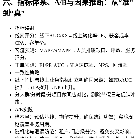
六、指标体系、A/B与因果推断：从“准”
到“真”
指标映射
线索评分：线下AUC/KS→线上转化率CR、获客成本
CPA、客单价。
客流预测：MAPE/SMAPE→人员排班缺口、坪效、服务
评分。
工单预测：F1/PR-AUC→SLA达成率、NPS、回流率。
一致性策略
线下指标与线上业务指标建立明确因果链：如PR-AUC
提升→SLA提升→NPS上升。
分人群/分时段/分项目做同店对比，剔除节假日与促销冲
击。
A/B实践
样本量：预估基线、期望提升，确保统计功效；实验周
期覆盖业务周期。
随机化与泄漏防范：租户/门店级分流，避免交叉影响。