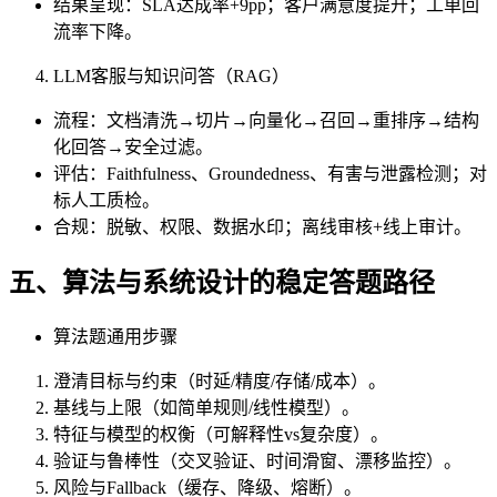
结果呈现：SLA达成率+9pp；客户满意度提升；工单回
流率下降。
LLM客服与知识问答（RAG）
流程：文档清洗→切片→向量化→召回→重排序→结构
化回答→安全过滤。
评估：Faithfulness、Groundedness、有害与泄露检测；对
标人工质检。
合规：脱敏、权限、数据水印；离线审核+线上审计。
五、算法与系统设计的稳定答题路径
算法题通用步骤
澄清目标与约束（时延/精度/存储/成本）。
基线与上限（如简单规则/线性模型）。
特征与模型的权衡（可解释性vs复杂度）。
验证与鲁棒性（交叉验证、时间滑窗、漂移监控）。
风险与Fallback（缓存、降级、熔断）。