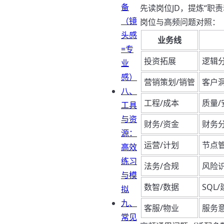
备
先读岗位JD，提炼“职
（镜
岗位与高频问题对照：
头感
业务线
=专
投资拓展
逻辑
业
感）
营销策划/销管
客户
八、
工程/成本
质量/
工具
与资
财务/资金
财务
源：
运营/计划
节点
高效
练习
法务/合规
风险
与模
数智/数据
SQL
拟
九、
客服/物业
服务
常见