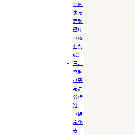
力画
像与
高频
题库
（按
业务
线）
三、
答题
框架
与高
分标
准
（结
构化
表