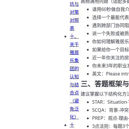
高频通用问题（适配多
坑与
请用60秒做自我
对策
选择一个最能代表
对照
遇到跨部门协同阻
表
说一个失败或被质
十、
你如何理解雅居乐
关于
如果给你一个目标
雅居
近一年你关注的房
乐集
你未来3年的职业
团的
英文：Please intro
认知
三、答题框架与
与结
合点
建议掌握以下结构化方
（避
STAR：Situatio
免泛
SCQA：背景-冲
化）
PREP：观点-理
十
3点法则：每题3