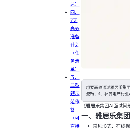
达）
四、
7天
高效
准备
计划
（任
务清
单）
五、
典型
想要高效通过雅居乐集团
题示
流畅；4、补齐地产行业
范作
《雅居乐集团AI面试问
答
一、雅居乐集团
（可
直接
常见形式：在线视频