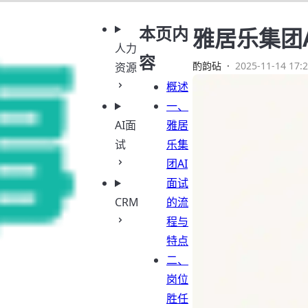
本页内
雅居乐集团
人力
容
酌韵砧
·
2025-11-14 17:2
资源
概述
一、
AI面
雅居
试
乐集
团AI
面试
CRM
的流
程与
特点
二、
岗位
胜任