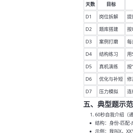
天数
目标
D1
岗位拆解
提
D2
题库搭建
按
D3
案例打磨
每
D4
结构练习
用
D5
真机演练
按
D6
优化与补短
修
D7
压力模拟
连
五、典型题示范
60秒自我介绍（
结构：身份-匹配-
示例：我叫X，XX