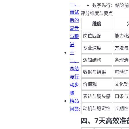
一、
数字先行：结论前置
面试
评分维度与要点：
后的
维度
复盘
岗位匹配
能力/
与跟
进
专业深度
方法与
十
逻辑结构
条理清
二、
总结
数据与结果
可验证
与行
价值观
文化契
动步
骤
表达与镜头感
口条与
精品
动机与稳定性
长期性
问答:
四、7天高效准