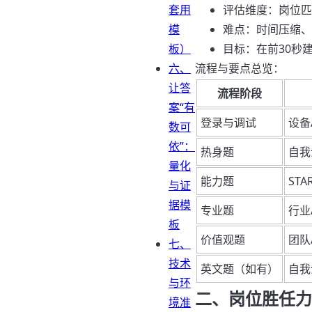
套用
评估维度：岗位匹
模
难点：时间压缩、
板）
目标：在前30秒
六、
流程与要点总览：
让答
流程阶段
案“有
登录与调试
设备
数可
依”：
热身题
自我
量化
能力题
ST
与证
据模
专业题
行业
板
价值观题
团队
七、
技术
英文题（如有）
自我
与环
二、岗位胜任力
境准