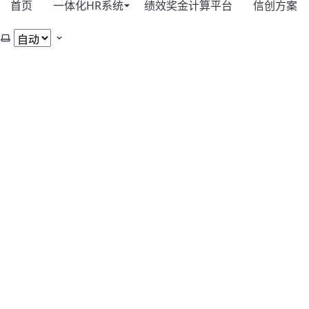
首页
一体化HR系统
绩效奖金计算平台
信创方案
选择主题