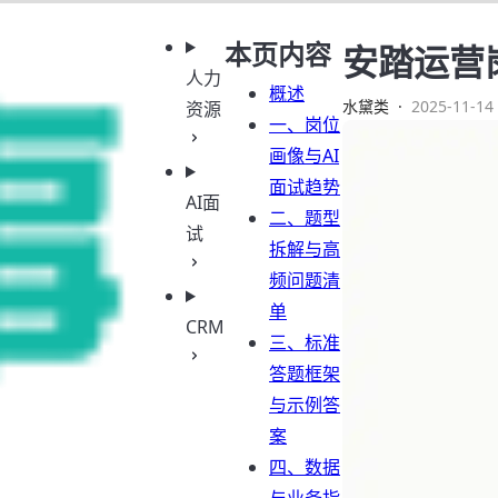
本页内容
安踏运营
人力
概述
水黛类
·
2025-11-14 
资源
一、岗位
画像与AI
面试趋势
AI面
二、题型
试
拆解与高
频问题清
单
CRM
三、标准
答题框架
与示例答
案
四、数据