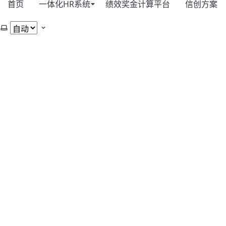
首页
一体化HR系统
绩效奖金计算平台
信创方案
选择主题