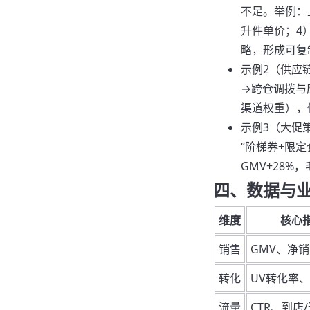
不足。举例：
升件单价；4
略，形成可复
示例2（供应
→跨仓调拨与
渠道权重），修
示例3（大促
“阶梯券+限
GMV+28%，
四、数据与
维度
核心
销售
GMV、净
转化
UV转化率
流量
CTR、到店