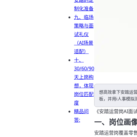
安踏的定
制化准备
九、临场
策略与面
试礼仪
（AI场景
适配）
十、
30/60/90
天上岗构
想，体现
想高效拿下安踏运营
岗位匹配
板，并用i人事模拟
度
精品问
《安踏运营岗AI面
答:
一、岗位画像
安踏运营岗覆盖零