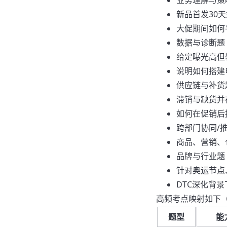
业务理解与策
新品首发30
大促期间如何
数据与诊断题
给定曝光高但
说明如何搭建
供应链与补货
滞销与缺货并
如何在促销后
跨部门协同/
商品、营销、
品牌与行业题
针对奥运节点
DTC深化背
高频考点映射如下
题型
能