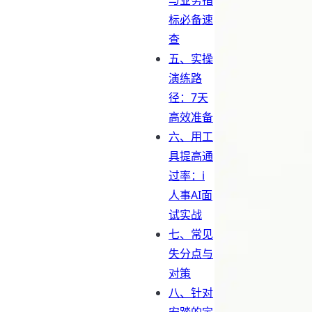
与业务指
标必备速
查
五、实操
演练路
径：7天
高效准备
六、用工
具提高通
过率：i
人事AI面
试实战
七、常见
失分点与
对策
八、针对