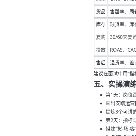
货品
售罄率、周
库存
缺货率、库
复购
30/60天复
投放
ROAS、CA
售后
退货率、差
建议在面试中用“指
五、实操演练
第1天：岗位画
画出安踏运营
提炼3个可讲
第2天：指标
搭建“货-场-