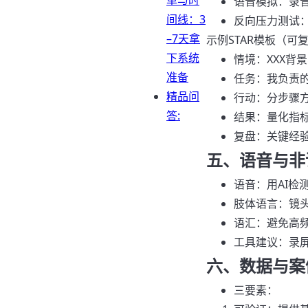
单与时
语音模拟：录音
间线：3
反向压力测试：
–7天拿
示例STAR模板（可
下系统
情境：XXX背
准备
任务：我负责
精品问
行动：分步骤方
答:
结果：量化指标
复盘：关键经
五、语音与非
语音：用AI检测
肢体语言：镜
语汇：避免高频
工具建议：录屏
六、数据与案
三要素：