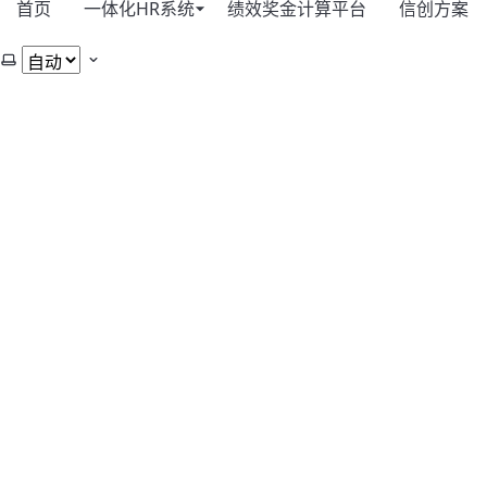
首页
一体化HR系统
绩效奖金计算平台
信创方案
选择主题