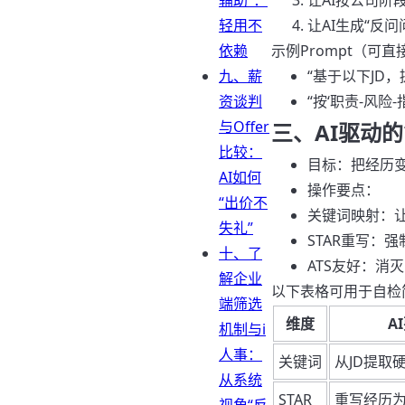
辅助”：
让AI按公司阶
轻用不
让AI生成“反
依赖
示例Prompt（可
九、薪
“基于以下JD
资谈判
“按‘职责-风
与Offer
三、AI驱动
比较：
目标：把经历变
AI如何
操作要点：
“出价不
关键词映射：让
失礼”
STAR重写：强
十、了
ATS友好：消
解企业
以下表格可用于自检
端筛选
维度
A
机制与i
人事：
关键词
从JD提取
从系统
STAR
重写经历为