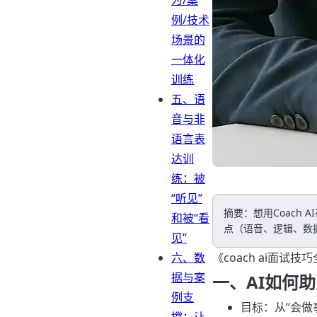
为/案
例/技术
场景的
一体化
训练
五、语
音与非
语言表
达训
练：被
“听见”
摘要：想用Coach
和被“看
点（语音、逻辑、数
见”
六、数
《coach ai面试
据与案
一、AI如何
例支
目标：从“会做