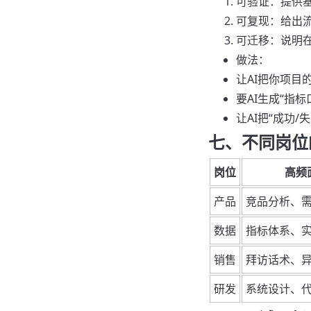
可验证：提供基
可复现：给出
可迁移：说明
做法：
让AI把你项目
要AI生成“指
让AI把“成功
七、不同岗位
岗位
高频
产品
竞品分析、
数据
指标体系、
销售
拜访话术、
研发
系统设计、