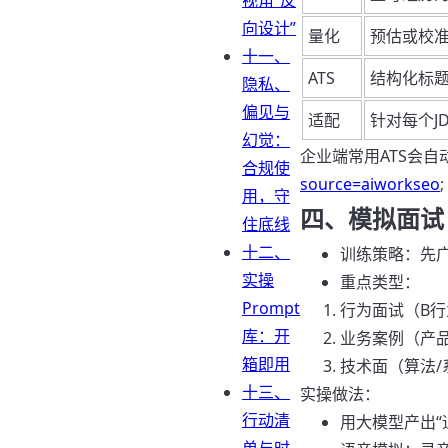
视角“反
向设计”
量化
预估或校
十一、
ATS
结构化标
隐私、
偏见与
适配
针对每个J
幻觉：
企业端常用ATS会
合规使
source=aiworkseo
;
用，守
四、模拟面试
住底线
十二、
训练策略：先广
实操
重点类型：
Prompt
行为面试（B行为
库：开
业务案例（产品
箱即用
技术面（算法/
十三、
实操做法：
行动清
用大模型产出“