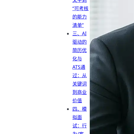
文字到
“可考核
的能力
清单”
三、AI
驱动的
简历优
化与
ATS通
过：从
关键词
到商业
价值
四、模
拟面
试：行