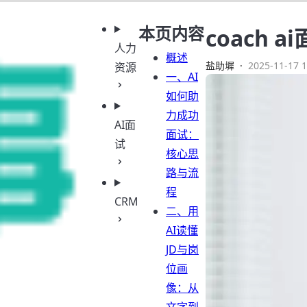
本页内容
coach
人力
概述
盐助墀
·
2025-11-17 1
资源
一、AI
如何助
力成功
AI面
面试：
试
核心思
路与流
程
CRM
二、用
AI读懂
JD与岗
位画
像：从