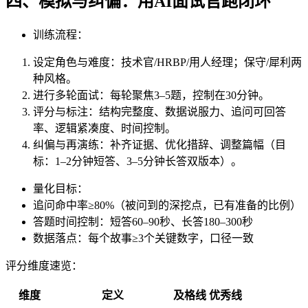
四、模拟与纠偏：用AI面试官跑闭环
训练流程：
设定角色与难度：技术官/HRBP/用人经理；保守/犀利两
种风格。
进行多轮面试：每轮聚焦3–5题，控制在30分钟。
评分与标注：结构完整度、数据说服力、追问可回答
率、逻辑紧凑度、时间控制。
纠偏与再演练：补齐证据、优化措辞、调整篇幅（目
标：1–2分钟短答、3–5分钟长答双版本）。
量化目标：
追问命中率≥80%（被问到的深挖点，已有准备的比例）
答题时间控制：短答60–90秒、长答180–300秒
数据落点：每个故事≥3个关键数字，口径一致
评分维度速览：
维度
定义
及格线
优秀线