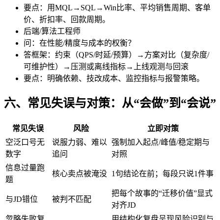
要点：用MQL→SQL→Win比率、平均销售周期、客单
价、折扣率、回款周期。
后端/算法工程师
问：在性能/精度与成本的权衡？
答框架：约束（QPS/时延/预算）→方案对比（复杂度/
可维护性）→压测或离线指标→上线观测与回滚
要点：明确依赖、技改成本、监控指标与报警策略。
六、常见失误与对策：从“会做”到“会说”
常见失误
风险
立即对策
空泛口号无
说服力弱、难以
强制加入起点/峰值/稳定期与
数字
追问
对照
信息过量跑
核心卖点被淹没
1句结论在前；每段只说1件事
题
把每个故事的“迁移价值”显式
与JD错位
被判不匹配
对齐JD
忽略失败复
用结构化复盘呈现风险识别与