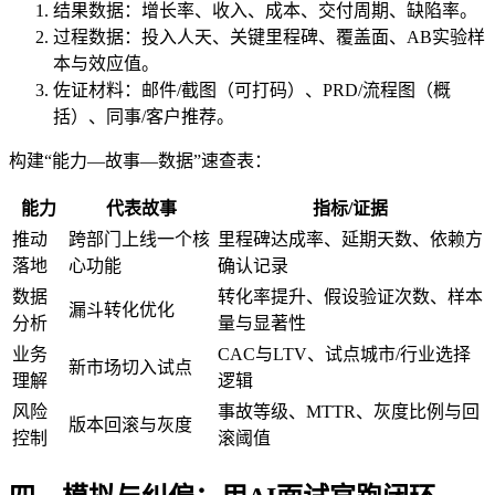
结果数据：增长率、收入、成本、交付周期、缺陷率。
过程数据：投入人天、关键里程碑、覆盖面、AB实验样
本与效应值。
佐证材料：邮件/截图（可打码）、PRD/流程图（概
括）、同事/客户推荐。
构建“能力—故事—数据”速查表：
能力
代表故事
指标/证据
推动
跨部门上线一个核
里程碑达成率、延期天数、依赖方
落地
心功能
确认记录
数据
转化率提升、假设验证次数、样本
漏斗转化优化
分析
量与显著性
业务
CAC与LTV、试点城市/行业选择
新市场切入试点
理解
逻辑
风险
事故等级、MTTR、灰度比例与回
版本回滚与灰度
控制
滚阈值