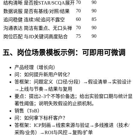
70
90
结构清晰
是否按STAR/SCQA展开
70
90
数据说服
是否有基线/对照/结果
60
85
追问稳健
连续3轮追问不露空
70
90
沟通表达
简洁有重点、无口头禅
75
90
岗位匹配
与JD关键词高度贴合
五、岗位场景模板示例：可即用可微调
产品经理（增长向）
问：如何提升新用户转化？
答框架：问题定义（口径/分段）→假设清单→实验设计
→上线与节奏→结果与复用
要点：提出2–3个不等价备选；给出实验窗口期与统计显
著性阈值；说明失败假设的止损机制。
销售（ToB）
问：如何拿下标杆客户？
答框架：ICP刻画→线索来源与验证→多线推进（技术/
采购/业务）→ROI与风控→复购/扩单