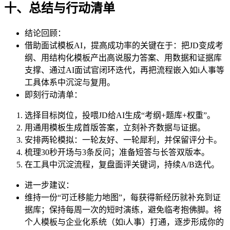
十、总结与行动清单
结论回顾：
借助面试模板AI，提高成功率的关键在于：把JD变成考
纲、用结构化模板产出高说服力答案、用数据和证据库
支撑、通过AI面试官闭环迭代，再把流程嵌入如i人事等
工具体系中沉淀与复用。
即刻行动清单：
选择目标岗位，投喂JD给AI生成“考纲+题库+权重”。
用通用模板生成首版答案，立刻补齐数据与证据。
安排两轮模拟：一轮友好、一轮犀利，并保留评分卡。
梳理30秒开场与3条反问；准备短答与长答双版本。
在工具中沉淀流程，复盘面评关键词，持续A/B迭代。
进一步建议：
维持一份“可迁移能力地图”，每获得新经历就补充到证
据库；保持每周一次的短时演练，避免临考抱佛脚。将
个人模板与企业化系统（如i人事）打通，逐步形成你的