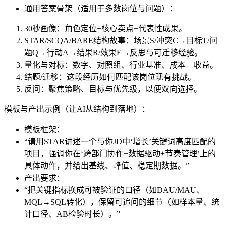
通用答案骨架（适用于多数岗位与问题）：
30秒画像：角色定位+核心卖点+代表性成果。
STAR/SCQA/BARE结构故事：场景S/冲突C→目标T/问
题Q→行动A→结果R/效果E→反思与可迁移经验。
量化与对标：数字、对照组、行业基准、成本—收益。
结题/迁移：这段经历如何匹配该岗位现有挑战。
反问：聚焦策略、目标与优先级，以便双向选择。
模板与产出示例（让AI从结构到落地）：
模板框架：
“请用STAR讲述一个与你JD中‘增长’关键词高度匹配的
项目，强调你在‘跨部门协作+数据驱动+节奏管理’上的
具体动作，并给出基线、峰值、稳定期数据。”
产出要求：
“把关键指标换成可被验证的口径（如DAU/MAU、
MQL→SQL转化），保留可追问的细节（如样本量、统
计口径、AB检验时长）。”