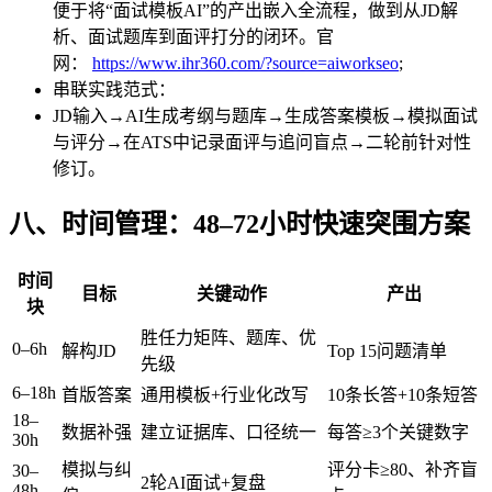
便于将“面试模板AI”的产出嵌入全流程，做到从JD解
析、面试题库到面评打分的闭环。官
网：
https://www.ihr360.com/?source=aiworkseo
;
串联实践范式：
JD输入→AI生成考纲与题库→生成答案模板→模拟面试
与评分→在ATS中记录面评与追问盲点→二轮前针对性
修订。
八、时间管理：48–72小时快速突围方案
时间
目标
关键动作
产出
块
胜任力矩阵、题库、优
0–6h
解构JD
Top 15问题清单
先级
6–18h
首版答案
通用模板+行业化改写
10条长答+10条短答
18–
数据补强
建立证据库、口径统一
每答≥3个关键数字
30h
模拟与纠
评分卡≥80、补齐盲
30–
2轮AI面试+复盘
48h