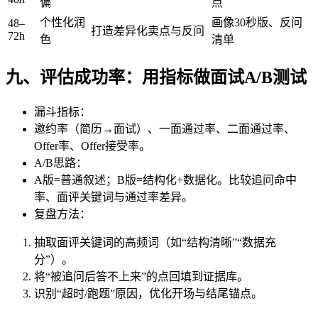
偏
点
个性化润
画像30秒版、反问
48–
打造差异化卖点与反问
72h
色
清单
九、评估成功率：用指标做面试A/B测试
漏斗指标：
邀约率（简历→面试）、一面通过率、二面通过率、
Offer率、Offer接受率。
A/B思路：
A版=普通叙述；B版=结构化+数据化。比较追问命中
率、面评关键词与通过率差异。
复盘方法：
抽取面评关键词的高频词（如“结构清晰”“数据充
分”）。
将“被追问后答不上来”的点回填到证据库。
识别“超时/跑题”原因，优化开场与结尾锚点。