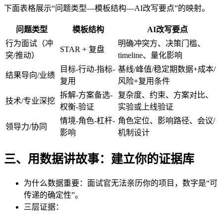
下面表格展示“问题类型—模板结构—AI改写要点”的映射。
问题类型
模板结构
AI改写要点
行为面试（冲
明确冲突方、决策门槛、
STAR + 复盘
突/推动）
timeline、量化影响
目标-行动-指标-
基线/峰值/稳定期数据+成本/
结果导向/业绩
复用
风险+复用条件
拆解-方案备选-
复杂度、约束、方案对比、
技术/专业深挖
权衡-验证
实验或上线验证
情境-角色-杠杆-
角色定位、影响路径、会议/
领导力/协同
影响
机制设计
三、用数据讲故事：建立你的证据库
为什么数据重要：面试官无法亲历你的项目，数字是“可
传递的确定性”。
三层证据：