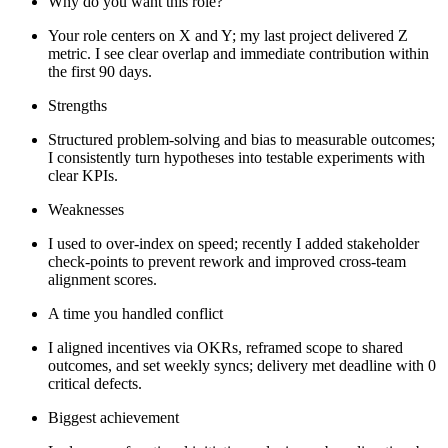
Why do you want this role?
Your role centers on X and Y; my last project delivered Z
metric. I see clear overlap and immediate contribution within
the first 90 days.
Strengths
Structured problem-solving and bias to measurable outcomes;
I consistently turn hypotheses into testable experiments with
clear KPIs.
Weaknesses
I used to over-index on speed; recently I added stakeholder
check-points to prevent rework and improved cross-team
alignment scores.
A time you handled conflict
I aligned incentives via OKRs, reframed scope to shared
outcomes, and set weekly syncs; delivery met deadline with 0
critical defects.
Biggest achievement