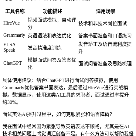
工具名称
功能描述
适用场景
视频面试模拟，自动评
HireVue
技术和非技术岗位面试
分
Grammarly
英语语法和表达优化
答案书面准备和口语练习
发音矫正及语音流利度提
ELSA
发音精准度训练
Speak
升
模拟面试问答及答案优
ChatGPT
面试问答准备及思路梳理
化
具体使用建议：结合ChatGPT进行面试问答模拟，使用
Grammarly优化答案书面表达，最后通过HireVue进行实战模
拟。数据显示，使用这类AI工具的求职者，面试通过率提升
约30%。
面试英语AI提升过程中，如何克服紧张和语言障碍？
我在面试中经常因为紧张导致英语表达不顺畅，尤其是在AI
技术相关问题上感觉词汇储备不足。有什么方法可以帮助我缓