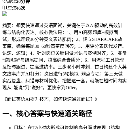
阅读
20分钟
已读
46
次
摘要：想要快速通过英语面试，关键在于以AI驱动的高效训
练与结构化表达。核心做法是：1、用AI高频题库+模拟面
试，形成连续30分钟英文表达肌肉；2、建立STAR/CARE故
事库，确保每题30–60秒高密度回答；3、用评分表迭代发音、
语速、逻辑；4、针对岗位关键词做术语与案例对齐；5、准备
“逆风题”与结尾提问，拉高综合素质分；6、用流程工具管理
反馈与跟进，提高邀约率。三步48小时冲刺：首日构建个人英
文故事库并AI打分；次日进行3轮模拟+弱点专项；第三天做
实战复盘、纠错与材料优化。把握这一套，就能在短时间内实
现从“能说”到“说好”，更快拿到Offer。
《面试英语AI提升技巧，如何快速通过面试？》
一、核心答案与快速通关路径
目标：在72小时内形成可复制的高分面试表现（结构