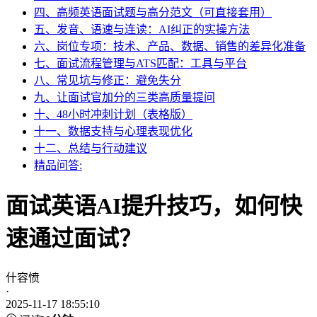
四、高频英语面试题与高分范文（可直接套用）
五、发音、语速与连读：AI纠正的实操方法
六、岗位专项：技术、产品、数据、销售的差异化准备
七、面试流程管理与ATS匹配：工具与平台
八、常见坑与修正：避免失分
九、让面试官加分的三类高质量提问
十、48小时冲刺计划（表格版）
十一、数据支持与心理表现优化
十二、总结与行动建议
精品问答:
面试英语AI提升技巧，如何快
速通过面试？
什容愤
·
2025-11-17 18:55:10