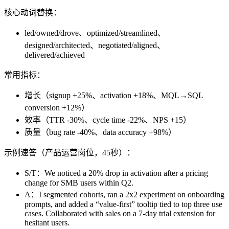
核心动词替换：
led/owned/drove、optimized/streamlined、
designed/architected、negotiated/aligned、
delivered/achieved
常用指标：
增长（signup +25%、activation +18%、MQL→SQL
conversion +12%）
效率（TTR -30%、cycle time -22%、NPS +15）
质量（bug rate -40%、data accuracy +98%）
示例速答（产品运营岗位，45秒）：
S/T：We noticed a 20% drop in activation after a pricing
change for SMB users within Q2.
A：I segmented cohorts, ran a 2x2 experiment on onboarding
prompts, and added a “value-first” tooltip tied to top three use
cases. Collaborated with sales on a 7-day trial extension for
hesitant users.