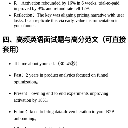
R：Activation rebounded by 16% in 6 weeks, trial-to-paid
improved by 9%, and refund rate fell 12%.
Reflection：The key was aligning pricing narrative with user
tasks; I can replicate this via early-value instrumentation in
your funnel.
四、高频英语面试题与高分范文（可直接
套用）
Tell me about yourself.（30–45秒）
Past：2 years in product analytics focused on funnel
optimization。
Present：owning end-to-end experiments improving
activation by 18%。
Future：keen to bring data-driven iteration to your B2B
onboarding。