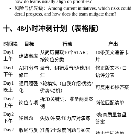
how do teams usually align on priorities?
风险与优先级：Among current initiatives, which risks could
derail progress, and how does the team mitigate them?
十、48小时冲刺计划（表格版）
时间块
目标
行动
产出
Day1
从简历提取10个STAR；
10条英文速答卡
建故事库
上午
按岗位分类
片
Day1
AI打分与
录音、纠错发音/语速/词
修正版文本+口
下午
修正
汇
语评分表
Day1
通用题强
3轮模拟（自我介绍/优势/
可复用45秒答案
晚上
化
劣势/动机）
Day2
拆JD关键词、准备两类案
岗位专项
岗位匹配清单
上午
例
Day2
3条高质量复盘
逆风题
失败/冲突/压力应对演练
下午
答案
Day2
收尾与反
准备5个深度问题与90天
结束提问清单