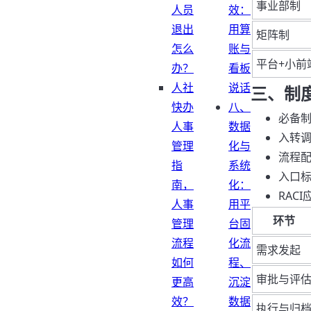
事业部制
人员
效：
退出
用算
矩阵制
怎么
账与
平台+小前
办？
看板
人社
说话
三、制
快办
八、
必备
人事
数据
入转
管理
化与
流程
指
系统
入口标
南，
化：
RAC
人事
用平
环节
管理
台固
流程
化流
需求发起
如何
程、
审批与评
更高
沉淀
效？
数据
执行与归