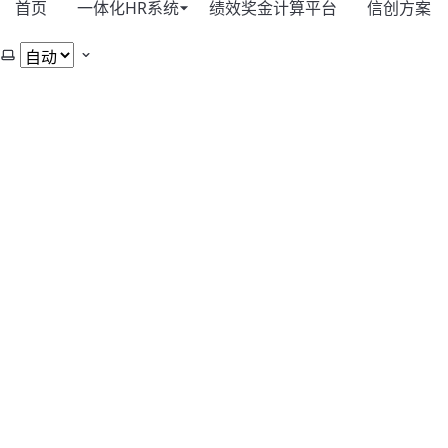
首页
一体化HR系统
绩效奖金计算平台
信创方案
选择主题