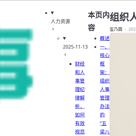
本页内
组织
人力资源
容
玺乃圆
·
202
概述
2025-11-13
一、
核心
财经
框
和人
架：
事管
组织
理纪
人事
律解
管理
析，
办法
如何
的
有效
“五
规范
梁八