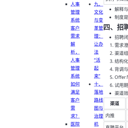
人事
九、
解释
管理
文化
制度是
系统
与变
四、招
客户
革管
需求
理：
招聘
解
让办
需求
析，
法
渠道
人事
“活
结构化
管理
起
背调
系统
来”
Off
如何
十、
试用期
满足
落地
渠道
客户
路线
渠道
需
图与
内推
求？
治理
医院
机
直聘平台