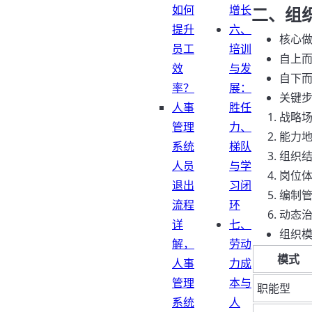
如何
增长
二、组
提升
六、
核心
员工
培训
自上而
效
与发
自下
率？
展：
关键
人事
胜任
战略场
管理
力、
能力
系统
梯队
组织结
人员
与学
岗位体
退出
习闭
编制管
流程
环
动态治
详
七、
组织
解，
劳动
模式
人事
力成
管理
本与
职能型
系统
人