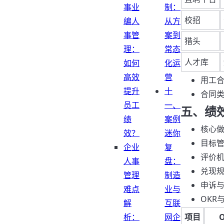
事业
制：
校招
编人
从方
事管
案到
猎头
理：
常态
人才库
如何
化运
高效
营
用工
提升
十
合同
员工
一、
五、绩效
绩
案例
核心
效？
迷你
目标管
企业
复
评价机
人事
盘：
兑现规
管理
制造
申诉
难点
业与
OKR
解
互联
析：
网企
项目