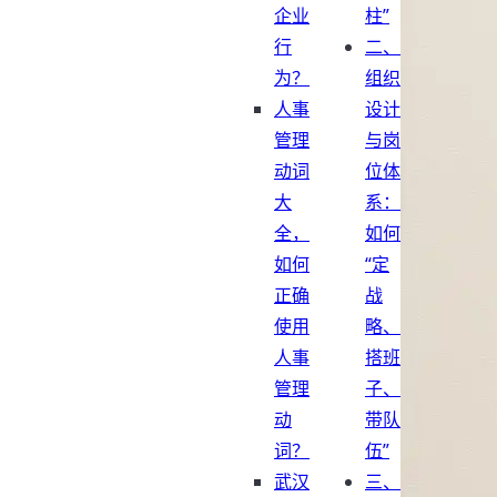
企业
柱”
行
二、
为？
组织
人事
设计
管理
与岗
动词
位体
大
系：
全，
如何
如何
“定
正确
战
使用
略、
人事
搭班
管理
子、
动
带队
词？
伍”
武汉
三、