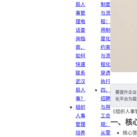
局人
制度
事管
与流
理电
程：
话查
用制
询指
度化
南，
约束
如何
与流
快速
程化
联系
穿透
武汉
执行
局人
四、
要提升企业
事？
招聘
化平台为载
组织
与用
《组织人事
人事
工合
一、核
管理
规：
培养
从需
核心