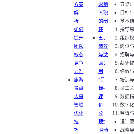
方案
求到
五梁：
解
入职
目标：
析，
的闭
基本
如何
环
指导
提升
五、
组织
团队
绩效
岗位
核心
与激
招聘
竞争
励：
薪酬
力？
用
绩效与
旅游
“目
培训
景点
标-
员工
人事
评
数据
管理
价-
数字
优化
兑
监督与
技
现”
设计
巧，
驱动
战略