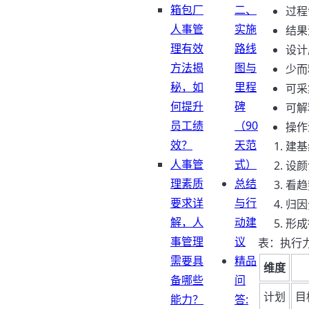
箱包厂
二、
过程
人事管
实施
结果
理有效
路线
设计
方法揭
图与
少而
秘，如
里程
可采
何提升
碑
可解
员工绩
（90
操作
效？
天范
建基
人事管
式）
设颜
理素质
总结
看趋
要求详
与行
归因
解，人
动建
形成
事管理
议
表：执行
需要具
精品
维度
备哪些
问
计划
目
能力？
答: