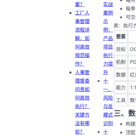
每月
案？
实战
每季
工厂人
案例
可交
事管理
示
表：执行
流程详
例：
要素
解，如
产品
何高效
项目
目标
O
规范操
执行
机制
P
作？
力提
人事管
升
数据
红
理督查
十
能力
1
问责如
一、
何高效
风险
工具
数
执行？
与反
三、数
关键方
模式
法有哪
识别
构建
些？
十
顶层