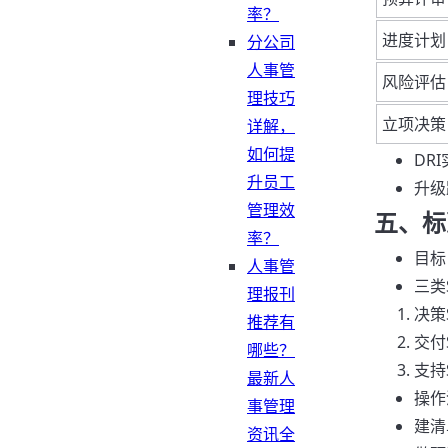
率？
进度计划
分公司
人事管
风险评估
理技巧
立项决策
详解，
如何提
DR
升员工
升级
管理效
五、标
率？
目标
人事管
三类
理报刊
决策
推荐有
交付
哪些？
支持
最新人
操作
事管理
建清
资讯全