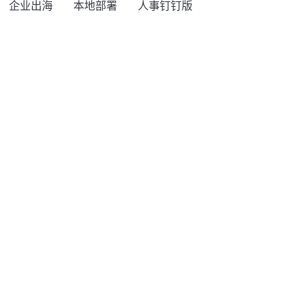
企业出海
本地部署
人事钉钉版