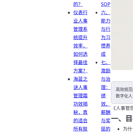
的？
SOP
仪表行
六、
业人事
能力
管理系
与行
统提升
为习
效率，
惯养
如何选
成
择最佳
七、
方案？
激励
海蓝之
与治
谜人事
理：
高效规范
管理霜
绩
数字化人
功效揭
效、
《人事管
秘，真
薪酬
一、目
的适合
与奖
所有肤
惩的
为什