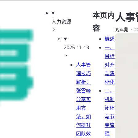
本页内
人事
人力资源
容
观军晁
·
2
概述
2025-11-13
一、
目标
人事管
对齐
理技巧
与清
解析：
晰化
张雪峰
二、
分享实
机制
用方
闭环
法，如
与节
何提升
奏管
团队效
理