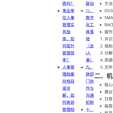
质吗？
联动
方法
亊业单
八、
OG
位人事
数字
SM
管理实
化工
RAC
务指
具落
操作
南，如
地
共识
何提升
（含
指标
管理效
i人
分解
率？
事）
资源
人事管
九、
文件
理档案
跨部
二、机
存档目
门协
核心
录详
作与
建议
解，如
沟通
日常
何高效
机制
每周
管理档
十、