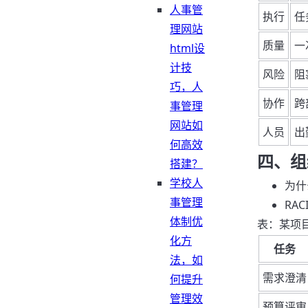
人事管
执行
任
理网站
质量
一
html设
计技
风险
阻
巧，人
协作
跨
事管理
网站如
人员
出
何高效
四、组
搭建？
学校人
为什
事管理
RA
体制优
表：某项目
化方
任务
法，如
需求澄清
何提升
管理效
预算评审