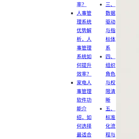
率？
三、
人事管
数据
理系统
驱动
优势解
与指
析，人
标体
事管理
系
系统如
四、
何提升
组织
效率？
角色
家电人
与权
事管理
限清
软件功
晰
能介
五、
绍，如
标准
何选择
化流
最适合
程与