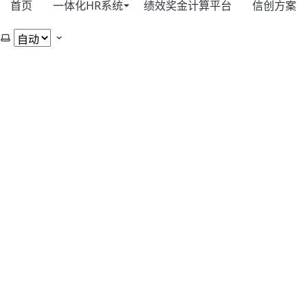
首页
一体化HR系统
绩效奖金计算平台
信创方案
选择主题