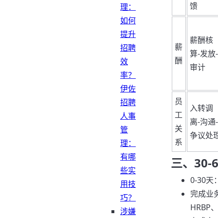
馈
理：
如何
提升
薪酬核
薪
招聘
算-发放-
酬
效
审计
率？
伊佐
员
招聘
入转调
工
人事
离-沟通-
关
管
争议处
系
理：
有哪
三、30-
些实
0-30
用技
完成业
巧？
HRBP
涉嫌