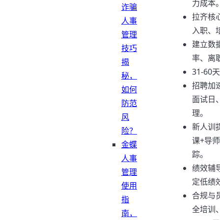
力成本
诈骗
拉齐核心
人事
入职、
管理
建立数据
技巧
率、离
揭
31-6
秘，
招聘加
如何
面试日
防范
理。
风
新人训
险？
课+导
金蝶
踪。
人事
绩效辅
管理
定低绩
使用
合规与
指
全培训
南，