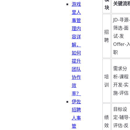
关键流
游戏
块
里人
JD-寻源-
事管
筛选-面
理内
招
试-发
容详
聘
Offer-
解，
职
如何
提升
需求分
团队
培
析-课程
协作
训
开发-实
效
施-评估
率？
伊佐
目标设
招聘
绩
定-辅导-
人事
效
评估-反
管