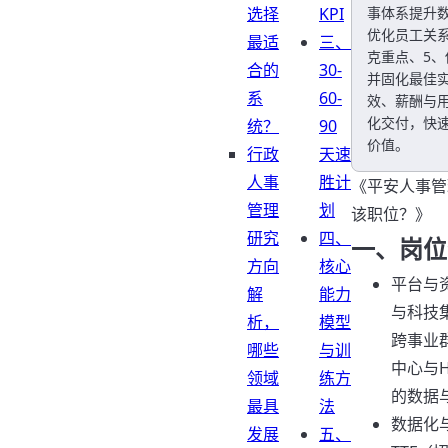
选择
KPI
事体系提升
优化员工关系、
最适
三、
克重点、5、
合的
30-
并固化最佳
系
60-
效、薪酬与
化交付，快
统？
90
价值。
行政
天速
人事
胜计
《平安人事管
管理
划
该职位？》
研究
四、
一、岗位
方向
核心
平台与
解
能力
与科技
析，
模型
跨事业
哪些
与训
中心与
领域
练方
的数据
最具
法
数据化
发展
五、