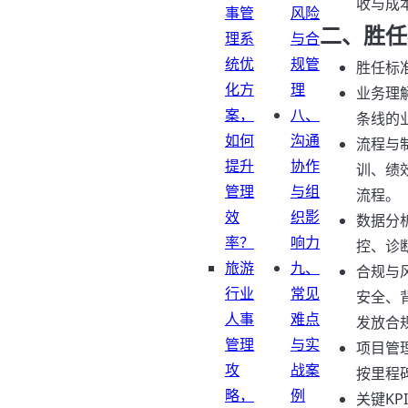
收与成
事管
风险
二、胜任
理系
与合
统优
规管
胜任标
化方
理
业务理
案，
八、
条线的
如何
沟通
流程与
提升
协作
训、绩
管理
与组
流程。
效
织影
数据分
率？
响力
控、诊
旅游
九、
合规与
行业
常见
安全、
人事
难点
发放合
管理
与实
项目管
攻
战案
按里程
略，
例
关键K