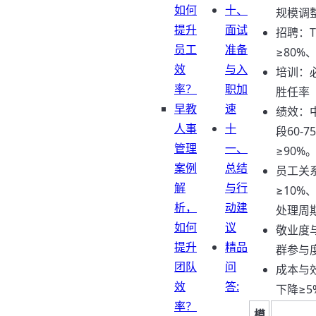
如何
十、
规模调
提升
面试
招聘：T
员工
准备
≥80%
效
与入
培训：
率？
职加
胜任率（
早教
速
绩效：
人事
十
段60-
管理
一、
≥90%
案例
总结
员工关
解
与行
≥10%
析，
动建
处理周期
如何
议
敬业度与
提升
精品
群参与度
团队
问
成本与
效
答:
下降≥5
率？
模