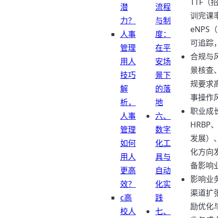
TTF（
潜
流程
训完课
力？
与制
eNP
人事
度：
可追踪
管理
在平
合规与
用人
安场
景核查
技巧
景下
规要求
解
的落
事操作
析，
地
职业成
人事
六、
HRBP
管理
数字
发展）
如何
化工
化方向
用人
具与
备影响
更高
自动
影响业
效？
化实
渠道扩
c高
践
励优化
校人
七、