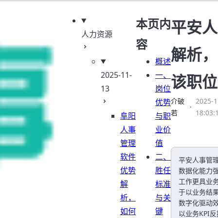
本页内
平安人
人力资源
容
解析，
概述
2025-11-
一、
该职位
13
岗位
介破
2025-1
优势
·
若
18:03:
阜阳
与职
人事
业价
管理
值
软件
二、
平安人事管
优势
胜任
数据化能力
工作更具业
解
标准
于以业务结
析，
与关
数字化驱动
如何
键
以业务KPI