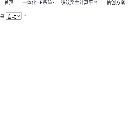
首页
一体化HR系统
绩效奖金计算平台
信创方案
选择主题