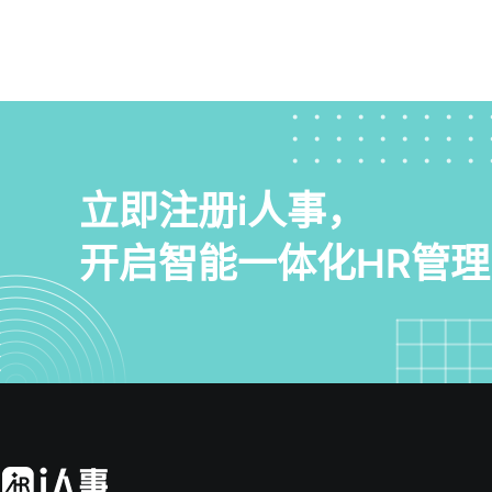
酬、培训等模块
先匹配双方需求
的合规预警机制
人才发展提供数
离职率同比下降
核心考量维度选
价工具常见的数
减少因信息不对
支持集团化多层
集偏差常因多系
统，可实时获取
扩展能力：能否
与指标权重分配
按小时颗粒度用
踪功能以制造企
效规避这些问题
盘"功能，允许
支持能力。i人
和扩展性。基础
内置的1,200
率控制在3%以
立即注册i人事，
块。以i人事为
险。五、持续优
进行现有流程诊
外开发即可满足
响应速度等多维
上线高频刚需功
开启智能一体化HR管理
统数据+多维度
数。某物流企业
店考勤数据核对
60%以上，同
发区，通过调整交
发展趋势与建议
差预警提示，确保
为什么容易出错
功能逐渐普及。
作易导致版本混乱
的复杂场景。i
台。该系统已实
核，每月需投入
据，通过去重和
模型，为人才发展
版本管理功能，
用"规则预设+
工模式、考勤规
管理？现代HR
段的班次自主选
制造企业需验证
持GPS定位打
人可用时间。3
对弹性排班、临
标准统一。系统
动端协同和预警
与权限管控。i人
常工时预警等20
授权人员访问。