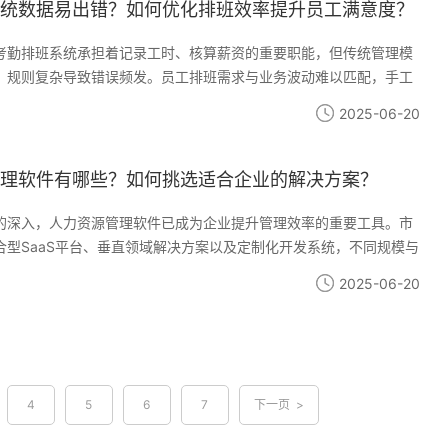
环节的疏漏往往成为偏差源头。某物流企业使用三套独立系统分别处
统数据易出错？如何优化排班效率提升员工满意度？
据和客户评价，导致每月需要3名HR专职进行数据核对。评价指标设
求量化导致关键质量指标缺失的情况屡见不鲜，如某互联网公司将代
考勤排班系统承担着记录工时、核算薪资的重要职能，但传统管理模
核心考核标准，反而影响代码质量。规避数据偏差的三大核心策略建
、规则复杂导致错误频发。员工排班需求与业务波动难以匹配，手工
验机制：通过系统自动比对考勤记录、项目进度和产出成果实施动态
异常情况处理滞后等问题，不仅增加HR工作量，更易引发员工对公平
2025-06-20
业务周期特点设置弹性权重分配引入第三方数据源：整合客户满意度
疑。如何通过技术手段实现排班精确化、流程自动化，成为提升管理
馈数据以i人事系统为例，其分析模块可自动识别异常考勤数据，并与
口。一、考勤数据易出错的根源分析纸质考勤表与电子系统并行使
据交叉验证，某客户使用后数据核对时间缩短82%。系统内置的指标
据重复或遗漏。跨区域门店使用不同品牌考勤机时，数据格式差异导
理软件有哪些？如何挑选适合企业的解决方案？
型快速匹配考核模板，同时允许管理者根据实际情况调整指标权重。
分企业仍依赖手工录入排班表，在人员流动频繁的场景下，班次调整
数字化转型路径传统纸质流程向数字化迁移过程中，移动端应用的价
终影响薪资核算准确性。某连锁零售企业曾因节假日排班版本混乱，
的深入，人力资源管理软件已成为企业提升管理效率的重要工具。市
连锁餐饮企业通过移动端实时收集门店运营数据，将绩效反馈周期从
员工工时统计错误，引发集体投诉。二、化排班系统的核心价值现代HR
合型SaaS平台、垂直领域解决方案以及定制化开发系统，不同规模与
。i人事平台提供的自动化报表功能，可将薪酬计算、绩效分布分析等
度重构考勤管理：首先，对接硬件实现人脸识别、GPS定位等多方式
织特性选择适配工具。的软件不仅能实现考勤、薪酬等基础功能自动
2025-06-20
低90%，使HR团队能更专注于战略规划工作。持续优化评价体系的关
无效数据；其次，预设排班规则库，根据门店客流量、员工技能等要
据分析为人才战略提供支撑。企业在选型时需重点关注系统灵活性、
评价工具的有效性至关重要。某科技公司每季度组织跨部门研讨会，
搭建异常处理通道，员工可通过移动端实时提交申诉，系统自动关联
经验，避免陷入功能冗余或适配性不足的困境。主流人力资源管理软
绩效分布热力图调整评价标准。数字化工具在此过程中扮演着双重角
事系统为例，其考勤模块支持同时管理50种以上排班方案，异常考勤识
人力资源管理软件可分为三大类：综合型SaaS平台：如i人事、用
体，又是优化依据。i人事的实时数据看板功能，可直观呈现各部门目
，帮助某餐饮集团将月度考勤核对时长从120小时压缩至8小时。多终
块解决方案，适合中大型企业垂直领域系统：专注考勤、招聘等单一
管理层决策提供即时参考。 在数字化转型浪潮中，绩效管理工具正从
，消除信息孤岛排班算法平衡人力成本与服务质量移动端异常处理提
适合特定需求场景定制化开发系统：根据企业特殊流程定制，成本较
4
5
6
7
下一页 >
进化为战略决策支持系统。选择适配业务特性的平台时，应重点考察
提升员工满意度的实践路径将排班自主权适度下放是重要突破口。系
人事为代表的SaaS平台近年快速发展，其支持多法律实体管理、排
能力、灵活配置空间和持续服务能力。专业HR系统通过打通考勤、薪
好收集功能，员工提前提交可工作时间段，管理者在制定排班表时优
动核算等特性，在连锁零售、制造等积累了丰富实施经验。系统内置