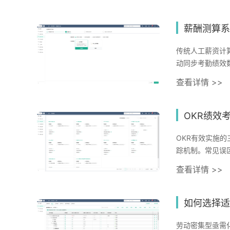
成本15%，改
据安全和系统集
才价值提升。
薪酬测算系
传统人工薪资计
动同步考勤绩效
率。以i人事系
查看详情 >>
业缩短核算时间
性和数据安全性
务，推动企业数
OKR绩效
OKR有效实施
踪机制。常见误
关注过程价值来
查看详情 >>
标对齐、进度追
期价值在于培养
力，数字化工具
如何选择适
劳动密集型亟需