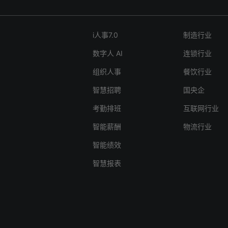
动端快速发起调班申请，系统自动检测班次冲突并替代方案。i人事的
议采用"基础模块+按需扩展"模式。i人事的模块化设计允许企业先上
员工技能、通勤距离等要素，3分钟内完成替班人员匹配，确保业务
续根据发展逐步添加培训、人才发展等模块。相比传统买断式软件，
如何验证排班系统效果？建议从错误率下降幅度、排班制定耗时、员工投
i人事7.0
制造行业
低60%以上的初期投入。4. 系统实施周期需要多久？标准功能部署通
。某客户使用i人事系统后，考勤数据错误率从12%降至0.5%，排班
i人事依托预配置模板，某300人规模企业仅用10个工作日即完成考
数字人 AI
连锁行业
工时纠纷减少80%，充分体现数字化管理价值。
线。复杂定制需求建议分阶段实施，优先保障基础业务运转。5. 如何
组织人事
餐饮行业
的数据互通？主流系统均提供API接口。i人事已预置用友、金蝶等常
对接方案，支持组织架构、考勤数据双向同步。对于定制系统，技术团
智慧招聘
国央企
据对接规范与实施指导。
考勤排班
互联网行业
智能薪酬
物流行业
智能绩效
智慧报表