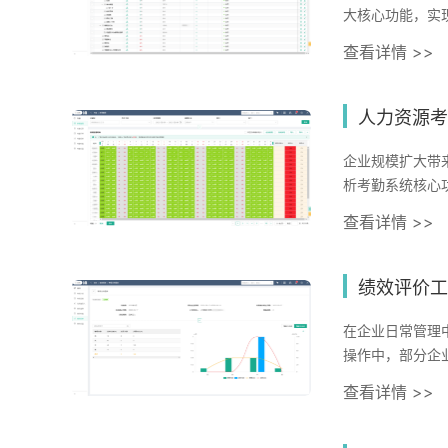
大核心功能，实
操作界面和员工
查看详情 >>
术，并内置劳动
力成本降低12
现从经验驱动到
人力资源考
企业规模扩大带
析考勤系统核心
的四大标准：兼
查看详情 >>
优势，如排班、
考勤痛点。之后
指出未来考勤系
绩效评价工
在企业日常管理
操作中，部分企
企业曾因手工统
查看详情 >>
反馈机制，年度
也凸显了数字化