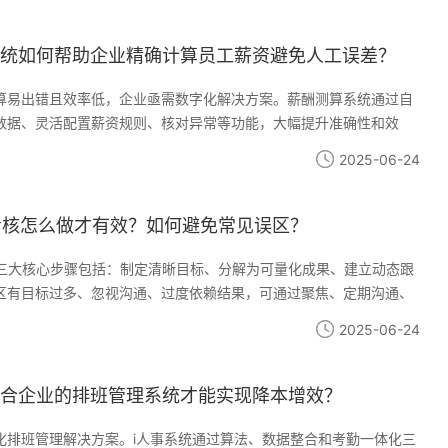
善员工体验。未来将向AI排班发展，企业选择时需关注功能适配性、数
成能力。i人事助力企业实现人力管理数字化升级，达成降本增效与人
统如何帮助企业精确计算员工薪资避免人工误差？
算易出错且效率低，企业亟需数字化解决方案。薪酬测算系统通过自
数据、灵活配置薪资规则、核对异常等功能，大幅提升准确性和效
统为例，其多数据源整合、电子工资条和合规管理等特色功能，帮助企
2025-06-24
、降低错误率、优化员工体验。选型时应关注系统集成性、灵活扩展
。化薪酬管理不仅能控制用工风险，还能让人力资源团队聚焦战略任
字化转型。
考核怎么做才有效？如何避免常见误区？
的三大核心步骤包括：制定清晰目标、分解为可量化成果、建立动态跟
区有目标过多、忽视沟通、过度依赖结果，可通过聚焦、定期沟通、
避免。数据驱动是OKR落地的关键，数字化工具如i人事系统能提供目
2025-06-24
踪和分析功能。OKR应与日常管理结合，避免与绩效考核脱节，其长
目标导向思维。成功实施OKR需要科学方法、工具支持及团队共同努
可降低执行难度，但管理层投入至关重要。
合企业的排班管理系统才能实现降本增效？
化排班管理解决方案。i人事系统通过算法、数据整合和考勤一体化三