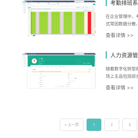
用误区数据采集
考勤排班系
理考勤、项目数
计方面，过度追
在企业管理中，
码提交次数作为
式常因数据分散
立多维度数据校
调班效率低下，
查看详情 >>
指标调整：根据
性和透明度的质
调查与供应链反
效能的关键突破
项目管理系统数
用，容易造成数
人力资源管
库支持按岗位类
致汇总困难。部
提升评价效率的
信息传递延迟，
随着数字化转型
值日益凸显。某
导致200多名
场上主品包括综
月度压缩至周度
系统通过三个维
的企业需根据组
查看详情 >>
常规工作耗时降
打卡，自动过滤
化，更能通过数
键要素定期校准
素班表；之后，
数据性及服务商
结合系统生成的
审批流。以i人
件类型国内常见的
色：既是执行载
别准确率达98%
友等，提供全模
标达成进度，为
端数据自动同步
模块深度开发，
< 上一页
1
2
3
简单的记录工具
升响应速度三、
高但适配性强以i
系统的数据整合
统可设置班次偏
班算法、绩效自