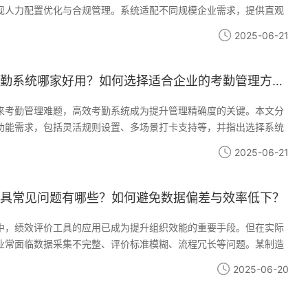
现人力配置优化与合规管理。系统适配不同规模企业需求，提供直观
自助平台，显著降低管理负担。在数据安全方面采用银行级加密技
2025-06-21
法合规校验功能。案例显示，使用i人事的企业排班效率提升80%，人
%。建议企业根据实际需求选择系统，通过免费验证功能适配性，终实
数据驱动的管理升级。
勤系统哪家好用？如何选择适合企业的考勤管理方案？
来考勤管理难题，高效考勤系统成为提升管理精确度的关键。本文分
功能需求，包括灵活规则设置、多场景打卡支持等，并指出选择系统
容性、数据安全、移动端服务和适配性。重点介绍i人事系统的差异化
2025-06-21
多维度数据采集等功能，以及实际应用案例展示其如何解决连锁企业
强调选择考勤系统需关注功能适配性、数据安全性和长期战略价值，
统将向化、化方向发展，成为企业战略决策支持平台。
具常见问题有哪些？如何避免数据偏差与效率低下？
中，绩效评价工具的应用已成为提升组织效能的重要手段。但在实际
业常面临数据采集不完整、评价标准模糊、流程冗长等问题。某制造
计考勤数据导致薪酬计算误差率达12%，而连锁零售企业因缺乏实时
2025-06-20
绩效评估周期长达两个月。这些现象暴露出传统管理方式的局限性，
工具在优化流程、规避人为误差方面的价值。绩效评价工具的典型应