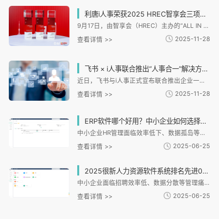
利唐i人事荣获2025 HREC智享会三项大奖，技术实力获行业认可
9月17日，由智享会（HREC）主办的“ALL IN 2025人力资源服务展·上海站”正式揭晓「2025智享会人力资源供应商价值大奖」。i人事凭借领先的产品创新能力与卓越的客户实践价值，荣膺「2025 HCM系统云服务HR臻选供应商」「2025招聘管理系统HR臻选供应商」及「2025薪酬管理与核算系统HR臻选供应商」三项殊荣，进一步彰显其在中国HR SaaS领域的领先实力。
2025-11-28
查看详情 >>
飞书 × i人事联合推出“人事合一”解决方案，助力企业数字化转型
近日，飞书与i人事正式宣布联合推出企业一体化人力资源管理解决方案，标志着企业数字化转型迈入“人事合一、人企一体化”的新阶段。
2025-11-28
查看详情 >>
ERP软件哪个好用？中小企业如何选择适合的HR管理系统？
中小企业HR管理面临效率低下、数据孤岛等痛点，i人事系统提供一体化解决方案。文章从中小企业选型需求切入，分析i人事在招聘、考勤、薪酬、绩效等核心模块的适配能力，特别强调其对连锁、制造等特殊场景的支持。系统通过全流程数字化管理、数据安全防护及移动端协同，有效解决用工分散、合规风险等问题。文章还提供选型评估维度，建议企业关注适配性、模块集成度等关键指标，并通过实际案例展示i人事如何助力企业实现管理升级与数字化转型。
2025-06-25
查看详情 >>
2025很新人力资源软件系统排名先进0，哪款适合中小企业？
中小企业面临招聘效率低、数据分散等管理痛点，急需数字化HR系统。i人事HR管理系统针对连锁零售、制造等提供模块化解决方案，具备招聘、灵活考勤、自动薪酬核算等核心功能，支持多场景适配和低成本部署。其化设计能有效解决中小企业跨区域管理、数据整合等难题，通过轻量化实施和化工具提升管理效率，是企业数字化转型的理想选择。
2025-06-25
查看详情 >>