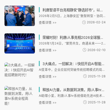
利唐智语平台亮相静安“静选好市”，以数据资产化能力赋能人力资源数智转型
2026年2月5日，上海静安区“数智转型・协同创新——人力资源服务业高质量发展新生态活动”迎来焦点：作为活动核心载体的“静选好市”市集正式开市，而首个聚焦企业全域对话数据资产化的协同平台——利唐科技“利唐智语” 的亮相，以其前沿的多模态解析与数据资产化能力，成为现场关注的核心。
2026-02-24
查看详情 >>
荣耀时刻！利唐i人事亮相2026全球服务商大会，获评高质量发展典型案例
2026年1月24日，“聚势共生，商通未来——2026全球服务商大会”在上海市静安区隆重举行。 本次大会由上海市发展和改革委员会与静安区人民政府联合主办，系统展示“全球服务商计划”实施 成效，并首次发布“‘一带一路’出海专业服务能力榜单”。
2026-02-10
查看详情 >>
3大痛点，一招解决：i 快招开启AI智能招聘新时代！
AI变革中，企业应如何突破传统招聘模式的局限，实现高效精准的人才获取？ 这里给大家介绍一款独立招聘AI聚合搜索工具——i快招。它就像招聘界的超级助手，凭借三大核心功能，直击招聘痛点，帮企业实现从“大海捞针”到“精准狙击”的转变。
2025-11-28
查看详情 >>
释放AI力量，从数据到决策，用i人事hr系统全程高能！
AI助理小爱，利唐i人事hr系统借助先进AI技术、大规模预训练模型和云计算能力推出的虚拟数字人
2025-11-28
查看详情 >>